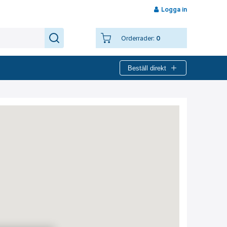
Logga in
Orderrader:
0
Beställ direkt