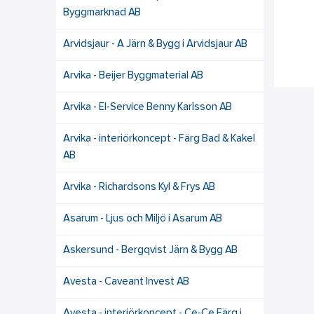
Byggmarknad AB
Arvidsjaur - A Järn & Bygg i Arvidsjaur AB
Arvika - Beijer Byggmaterial AB
Arvika - El-Service Benny Karlsson AB
Arvika - interiörkoncept - Färg Bad & Kakel
AB
Arvika - Richardsons Kyl & Frys AB
Asarum - Ljus och Miljö i Asarum AB
Askersund - Bergqvist Järn & Bygg AB
Avesta - Caveant Invest AB
Avesta - interiörkoncept - Ce-Ce Färg i