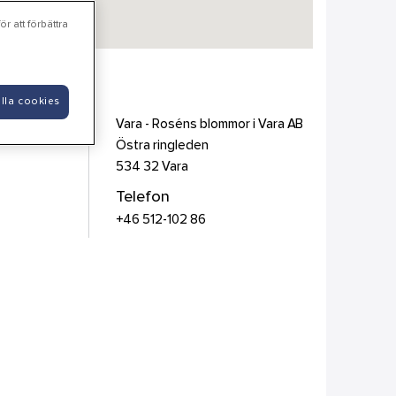
r att förbättra
 AB
lla cookies
Vara - Roséns blommor i Vara AB
Östra ringleden
534 32
Vara
Telefon
+46 512-102 86