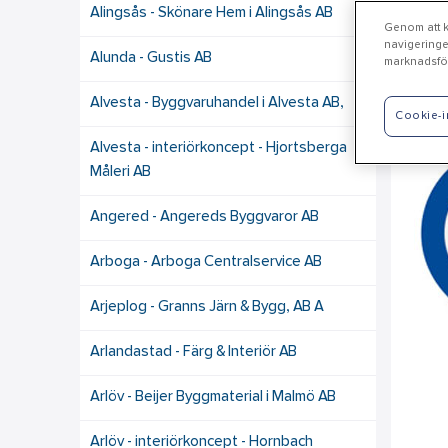
Alingsås - Skönare Hem i Alingsås AB
Genom att kl
navigeringe
Alunda - Gustis AB
marknadsför
Va
Alvesta - Byggvaruhandel i Alvesta AB,
Cookie-i
Alvesta - interiörkoncept - Hjortsberga
Måleri AB
Angered - Angereds Byggvaror AB
Arboga - Arboga Centralservice AB
Arjeplog - Granns Järn & Bygg, AB A
Arlandastad - Färg & Interiör AB
Arlöv - Beijer Byggmaterial i Malmö AB
Arlöv - interiörkoncept - Hornbach