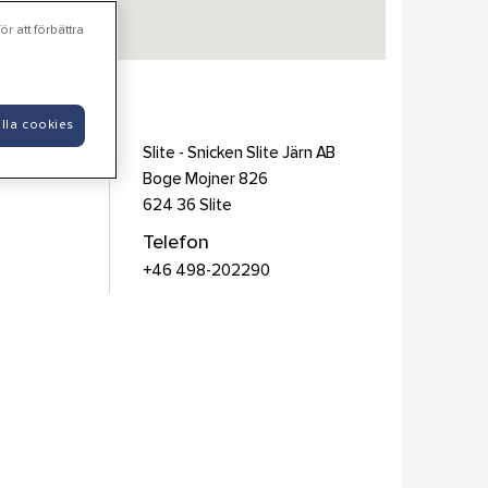
r att förbättra
lla cookies
Slite - Snicken Slite Järn AB
Boge Mojner 826
624 36
Slite
Telefon
+46 498-202290