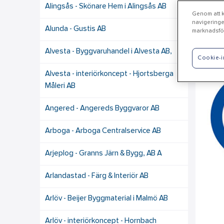
Alingsås - Skönare Hem i Alingsås AB
Genom att kl
navigeringe
Alunda - Gustis AB
marknadsför
Sl
Alvesta - Byggvaruhandel i Alvesta AB,
Cookie-i
Alvesta - interiörkoncept - Hjortsberga
Måleri AB
Angered - Angereds Byggvaror AB
Arboga - Arboga Centralservice AB
Arjeplog - Granns Järn & Bygg, AB A
Arlandastad - Färg & Interiör AB
Arlöv - Beijer Byggmaterial i Malmö AB
Arlöv - interiörkoncept - Hornbach