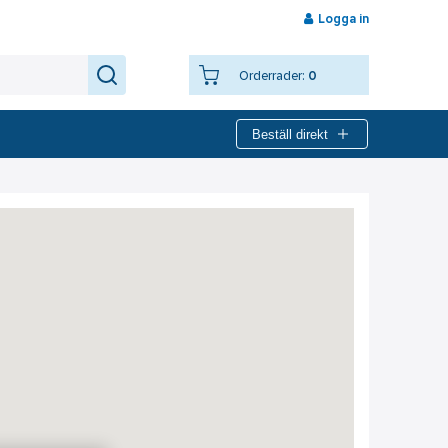
Logga in
Orderrader:
0
Beställ direkt