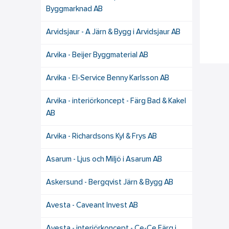
Byggmarknad AB
Arvidsjaur - A Järn & Bygg i Arvidsjaur AB
Arvika - Beijer Byggmaterial AB
Arvika - El-Service Benny Karlsson AB
Arvika - interiörkoncept - Färg Bad & Kakel
AB
Arvika - Richardsons Kyl & Frys AB
Asarum - Ljus och Miljö i Asarum AB
Askersund - Bergqvist Järn & Bygg AB
Avesta - Caveant Invest AB
Avesta - interiörkoncept - Ce-Ce Färg i