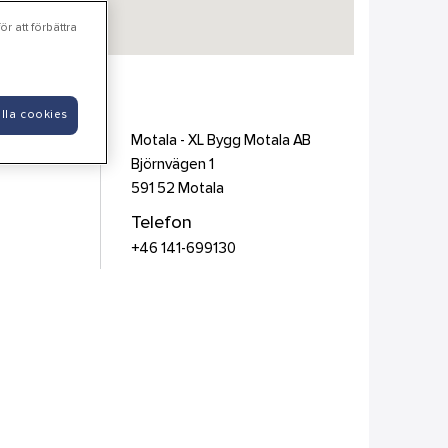
r att förbättra
lla cookies
Motala - XL Bygg Motala AB
Björnvägen 1
591 52
Motala
Telefon
+46 141-699130