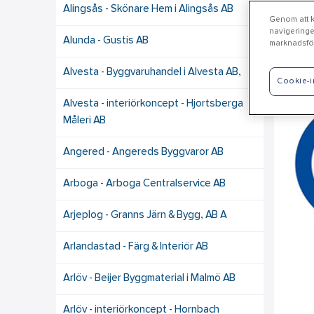
Alingsås - Skönare Hem i Alingsås AB
Genom att kl
navigeringe
Alunda - Gustis AB
marknadsför
Mo
Alvesta - Byggvaruhandel i Alvesta AB,
Cookie-i
Alvesta - interiörkoncept - Hjortsberga
Måleri AB
Angered - Angereds Byggvaror AB
Arboga - Arboga Centralservice AB
Arjeplog - Granns Järn & Bygg, AB A
Arlandastad - Färg & Interiör AB
Arlöv - Beijer Byggmaterial i Malmö AB
Arlöv - interiörkoncept - Hornbach