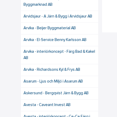
Byggmarknad AB
Arvidsjaur - A Järn & Bygg i Arvidsjaur AB
Arvika - Beijer Byggmaterial AB
Arvika - El-Service Benny Karlsson AB
Arvika - interiörkoncept - Färg Bad & Kakel
AB
Arvika - Richardsons Kyl & Frys AB
Asarum - Ljus och Miljö i Asarum AB
Askersund - Bergqvist Järn & Bygg AB
Avesta - Caveant Invest AB
Avesta - interiörkoncept - Ce-Ce Färg i