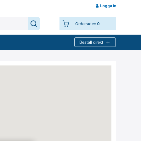
Logga in
Orderrader:
0
Beställ direkt