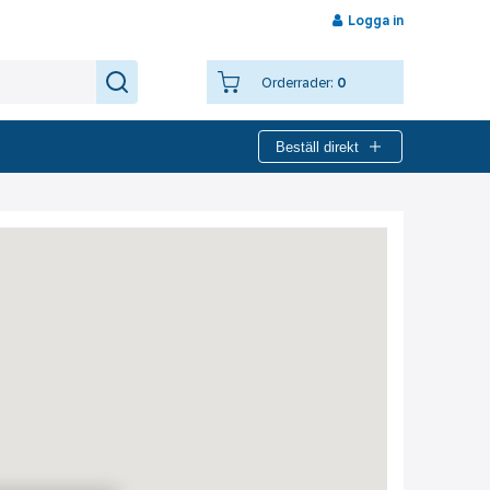
Logga in
Orderrader:
0
Beställ direkt