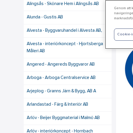
Alingsås - Skönare Hem i Alingsås AB
Genom att kl
navigeringe
Alunda - Gustis AB
marknadsför
Ti
Alvesta - Byggvaruhandel i Alvesta AB,
Cookie-i
Alvesta - interiörkoncept - Hjortsberga
Måleri AB
Angered - Angereds Byggvaror AB
Arboga - Arboga Centralservice AB
Arjeplog - Granns Järn & Bygg, AB A
Arlandastad - Färg & Interiör AB
Arlöv - Beijer Byggmaterial i Malmö AB
Arlöv - interiörkoncept - Hornbach