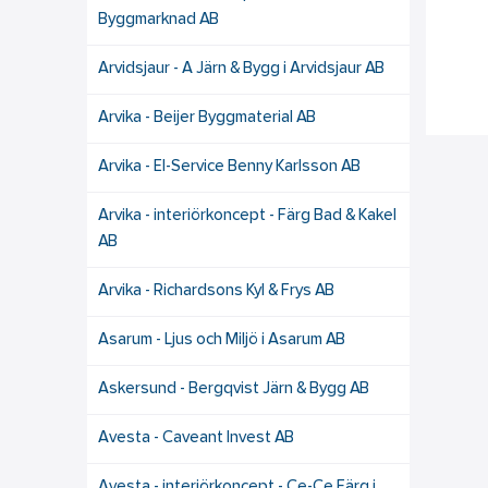
Byggmarknad AB
Arvidsjaur - A Järn & Bygg i Arvidsjaur AB
Arvika - Beijer Byggmaterial AB
Arvika - El-Service Benny Karlsson AB
Arvika - interiörkoncept - Färg Bad & Kakel
AB
Arvika - Richardsons Kyl & Frys AB
Asarum - Ljus och Miljö i Asarum AB
Askersund - Bergqvist Järn & Bygg AB
Avesta - Caveant Invest AB
Avesta - interiörkoncept - Ce-Ce Färg i