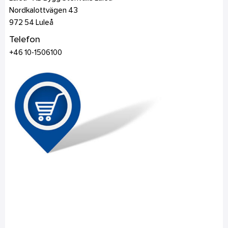
Nordkalottvägen 43
972 54
Luleå
Telefon
+46 10-1506100