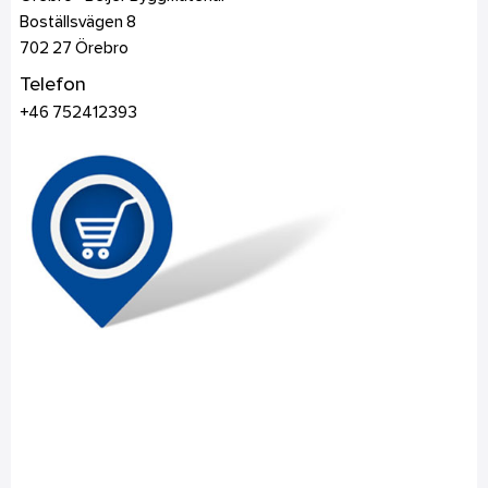
Boställsvägen 8
702 27
Örebro
Telefon
+46 752412393