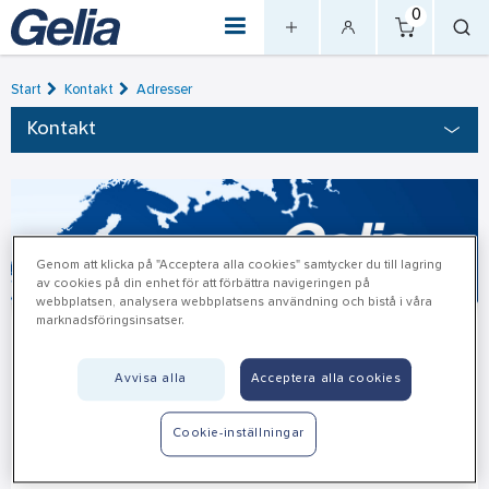
0
Start
Kontakt
Adresser
Kontakt
Genom att klicka på "Acceptera alla cookies" samtycker du till lagring
av cookies på din enhet för att förbättra navigeringen på
webbplatsen, analysera webbplatsens användning och bistå i våra
marknadsföringsinsatser.
Gelia Sverige
Avvisa alla
Acceptera alla cookies
Växel, allmänna frågor och vägledning
Cookie-inställningar
+46 (0)514-588 00
info@gelia.se