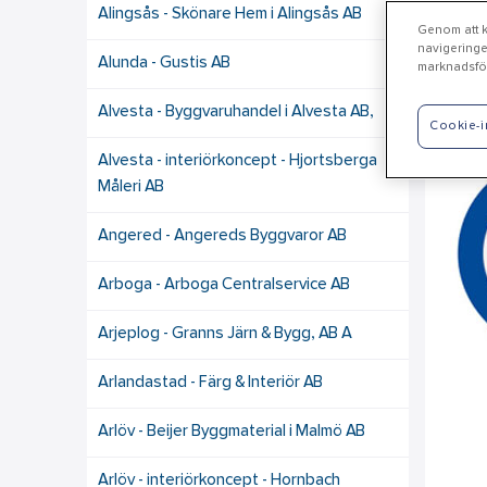
Alingsås - Skönare Hem i Alingsås AB
Genom att kl
navigeringe
Alunda - Gustis AB
marknadsför
Jä
Alvesta - Byggvaruhandel i Alvesta AB,
Cookie-i
Alvesta - interiörkoncept - Hjortsberga
Måleri AB
Angered - Angereds Byggvaror AB
Arboga - Arboga Centralservice AB
Arjeplog - Granns Järn & Bygg, AB A
Arlandastad - Färg & Interiör AB
Arlöv - Beijer Byggmaterial i Malmö AB
Arlöv - interiörkoncept - Hornbach