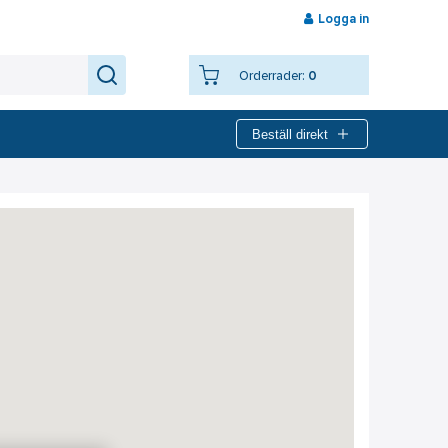
Logga in
Orderrader:
0
Beställ direkt