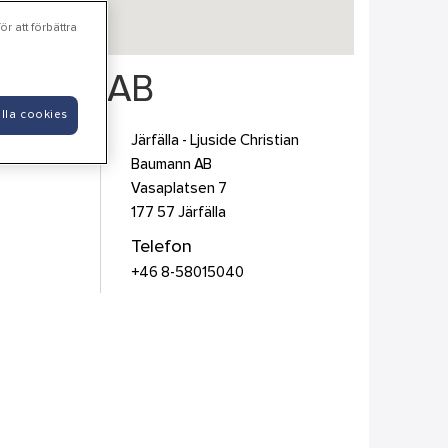
r att förbättra
Baumann AB
lla cookies
Järfälla - Ljuside Christian
Baumann AB
Vasaplatsen 7
177 57
Järfälla
Telefon
+46 8-58015040