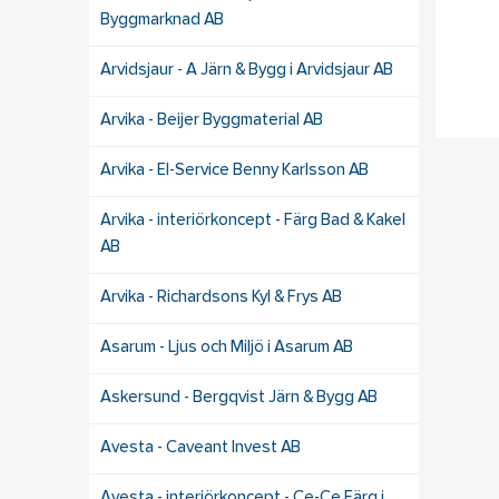
Byggmarknad AB
Arvidsjaur - A Järn & Bygg i Arvidsjaur AB
Arvika - Beijer Byggmaterial AB
Arvika - El-Service Benny Karlsson AB
Arvika - interiörkoncept - Färg Bad & Kakel
AB
Arvika - Richardsons Kyl & Frys AB
Asarum - Ljus och Miljö i Asarum AB
Askersund - Bergqvist Järn & Bygg AB
Avesta - Caveant Invest AB
Avesta - interiörkoncept - Ce-Ce Färg i