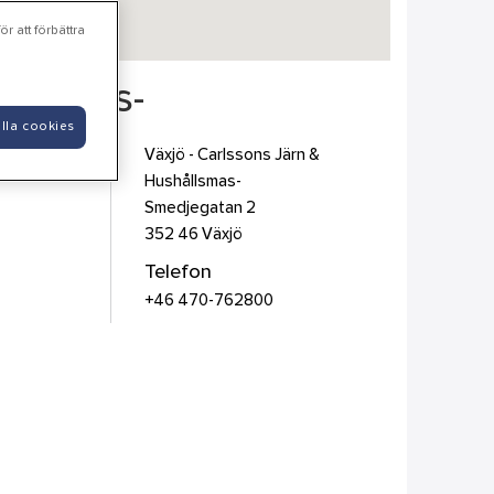
r att förbättra
ållsmas-
lla cookies
Växjö - Carlssons Järn &
Hushållsmas-
Smedjegatan 2
352 46
Växjö
Telefon
+46 470-762800