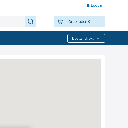
Logga in
Orderrader:
0
Beställ direkt