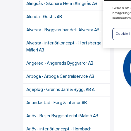
Alingsås - Skönare Hem i Alingsås AB
Genom att kl
navigeringe
Alunda - Gustis AB
marknadsför
Vä
Alvesta - Byggvaruhandel i Alvesta AB,
Cookie-i
Alvesta - interiörkoncept - Hjortsberga
Måleri AB
Angered - Angereds Byggvaror AB
Arboga - Arboga Centralservice AB
Arjeplog - Granns Järn & Bygg, AB A
Arlandastad - Färg & Interiör AB
Arlöv - Beijer Byggmaterial i Malmö AB
Arlöv - interiörkoncept - Hornbach