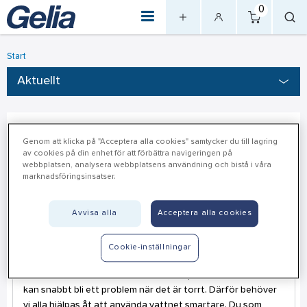
0
Start
Aktuellt
Aktuellt
Genom att klicka på "Acceptera alla cookies" samtycker du till lagring
av cookies på din enhet för att förbättra navigeringen på
webbplatsen, analysera webbplatsens användning och bistå i våra
marknadsföringsinsatser.
Nyheter
Avvisa alla
Acceptera alla cookies
2026-05-18
Spara och ta till vara på vattnet - underlätta för dina
Cookie-inställningar
kunder
På flera håll i landet är det redan brist på vatten, och det
kan snabbt bli ett problem när det är torrt. Därför behöver
vi alla hjälpas åt att använda vattnet smartare. Du som