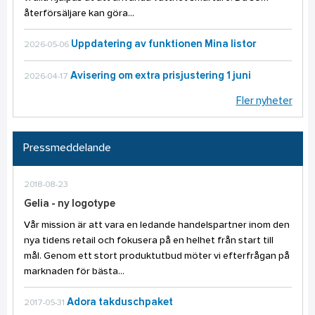
återförsäljare kan göra...
Uppdatering av funktionen Mina listor
2026-05-06
Avisering om extra prisjustering 1 juni
2026-04-17
Fler nyheter
Pressmeddelande
2018-08-23
Gelia - ny logotype
Vår mission är att vara en ledande handelspartner inom den
nya tidens retail och fokusera på en helhet från start till
mål. Genom ett stort produktutbud möter vi efterfrågan på
marknaden för bästa...
Adora takduschpaket
2017-05-31