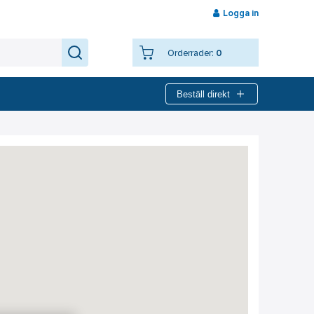
Logga in
Orderrader:
0
Beställ direkt