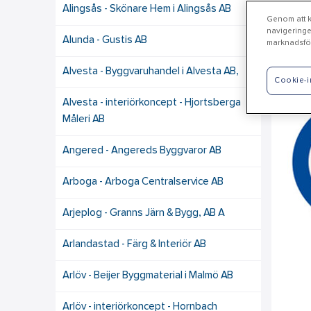
Alingsås - Skönare Hem i Alingsås AB
Genom att kl
navigeringe
Alunda - Gustis AB
marknadsför
Ha
Alvesta - Byggvaruhandel i Alvesta AB,
Cookie-i
Alvesta - interiörkoncept - Hjortsberga
Måleri AB
Angered - Angereds Byggvaror AB
Arboga - Arboga Centralservice AB
Arjeplog - Granns Järn & Bygg, AB A
Arlandastad - Färg & Interiör AB
Arlöv - Beijer Byggmaterial i Malmö AB
Arlöv - interiörkoncept - Hornbach