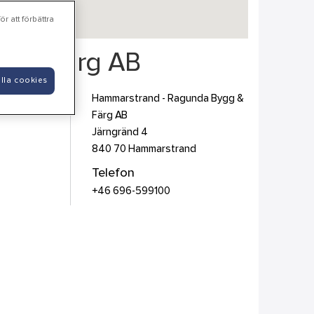
r att förbättra
g & Färg AB
lla cookies
Hammarstrand - Ragunda Bygg &
Färg AB
Järngränd 4
840 70
Hammarstrand
Telefon
+46 696-599100