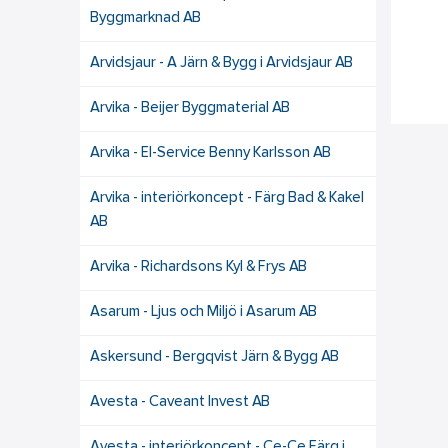
Byggmarknad AB
Arvidsjaur - A Järn & Bygg i Arvidsjaur AB
Arvika - Beijer Byggmaterial AB
Arvika - El-Service Benny Karlsson AB
Arvika - interiörkoncept - Färg Bad & Kakel
AB
Arvika - Richardsons Kyl & Frys AB
Asarum - Ljus och Miljö i Asarum AB
Askersund - Bergqvist Järn & Bygg AB
Avesta - Caveant Invest AB
Avesta - interiörkoncept - Ce-Ce Färg i