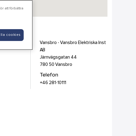
r att förbättra
Inst AB
lla cookies
Vansbro - Vansbro Elektriska Inst
AB
Järnvägsgatan 44
780 50
Vansbro
Telefon
+46 281-10111