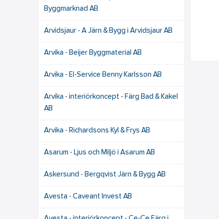
Byggmarknad AB
Arvidsjaur - A Järn & Bygg i Arvidsjaur AB
Arvika - Beijer Byggmaterial AB
Arvika - El-Service Benny Karlsson AB
Arvika - interiörkoncept - Färg Bad & Kakel
AB
Arvika - Richardsons Kyl & Frys AB
Asarum - Ljus och Miljö i Asarum AB
Askersund - Bergqvist Järn & Bygg AB
Avesta - Caveant Invest AB
Avesta - interiörkoncept - Ce-Ce Färg i