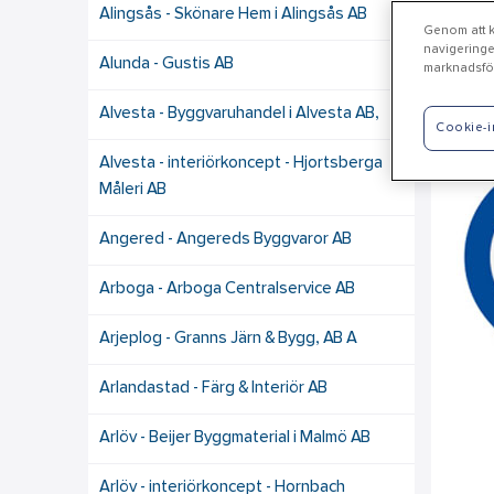
Alingsås - Skönare Hem i Alingsås AB
Genom att kl
navigeringe
Alunda - Gustis AB
marknadsför
Va
Alvesta - Byggvaruhandel i Alvesta AB,
Cookie-i
Alvesta - interiörkoncept - Hjortsberga
Måleri AB
Angered - Angereds Byggvaror AB
Arboga - Arboga Centralservice AB
Arjeplog - Granns Järn & Bygg, AB A
Arlandastad - Färg & Interiör AB
Arlöv - Beijer Byggmaterial i Malmö AB
Arlöv - interiörkoncept - Hornbach