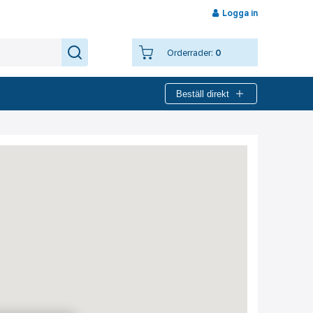
Logga in
Orderrader:
0
Beställ direkt