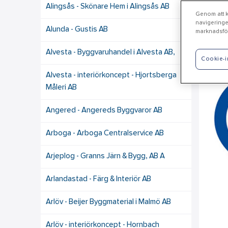
Alingsås - Skönare Hem i Alingsås AB
Genom att kl
navigeringe
Alunda - Gustis AB
marknadsför
Va
Alvesta - Byggvaruhandel i Alvesta AB,
Cookie-i
Alvesta - interiörkoncept - Hjortsberga
Måleri AB
Angered - Angereds Byggvaror AB
Arboga - Arboga Centralservice AB
Arjeplog - Granns Järn & Bygg, AB A
Arlandastad - Färg & Interiör AB
Arlöv - Beijer Byggmaterial i Malmö AB
Arlöv - interiörkoncept - Hornbach