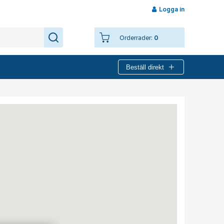
Logga in
Orderrader:
0
Beställ direkt