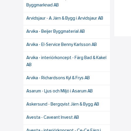
Byggmarknad AB
Arvidsjaur - A Järn & Bygg i Arvidsjaur AB
Arvika - Beijer Byggmaterial AB
Arvika - El-Service Benny Karlsson AB
Arvika - interiörkoncept - Färg Bad & Kakel
AB
Arvika - Richardsons Kyl & Frys AB
Asarum - Ljus och Miljö i Asarum AB
Askersund - Bergqvist Järn & Bygg AB
Avesta - Caveant Invest AB
Avesta - interiörkoncept - Ce-Ce Färg i