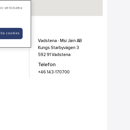
r att förbättra
lla cookies
Vadstena - Msi Järn AB
Kungs Starbyvägen 3
592 91
Vadstena
Telefon
+46 143-170700