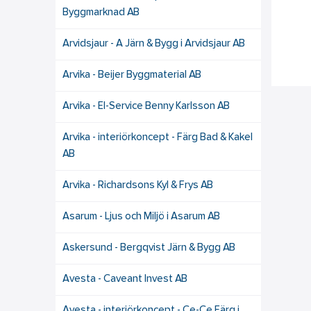
Byggmarknad AB
Arvidsjaur - A Järn & Bygg i Arvidsjaur AB
Arvika - Beijer Byggmaterial AB
Arvika - El-Service Benny Karlsson AB
Arvika - interiörkoncept - Färg Bad & Kakel
AB
Arvika - Richardsons Kyl & Frys AB
Asarum - Ljus och Miljö i Asarum AB
Askersund - Bergqvist Järn & Bygg AB
Avesta - Caveant Invest AB
Avesta - interiörkoncept - Ce-Ce Färg i