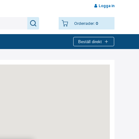
Logga in
Orderrader:
0
Beställ direkt