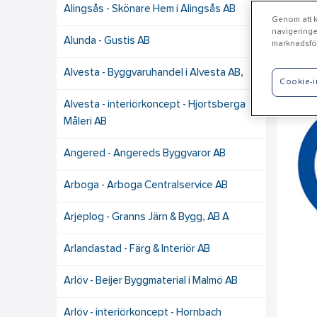
Alingsås - Skönare Hem i Alingsås AB
Genom att kl
navigeringe
Alunda - Gustis AB
marknadsför
Ös
Alvesta - Byggvaruhandel i Alvesta AB,
Cookie-i
Alvesta - interiörkoncept - Hjortsberga
Måleri AB
Angered - Angereds Byggvaror AB
Arboga - Arboga Centralservice AB
Arjeplog - Granns Järn & Bygg, AB A
Arlandastad - Färg & Interiör AB
Arlöv - Beijer Byggmaterial i Malmö AB
Arlöv - interiörkoncept - Hornbach