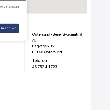
r att förbättra
l AB
lla cookies
Östersund - Beijer Byggmatrial
AB
Hagvägen 35
831 48
Östersund
Telefon
46 752 411 723