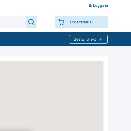
Logga in
Orderrader:
0
Beställ direkt