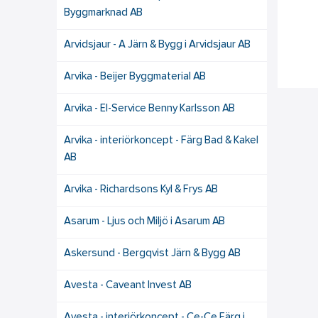
Byggmarknad AB
Arvidsjaur - A Järn & Bygg i Arvidsjaur AB
Arvika - Beijer Byggmaterial AB
Arvika - El-Service Benny Karlsson AB
Arvika - interiörkoncept - Färg Bad & Kakel
AB
Arvika - Richardsons Kyl & Frys AB
Asarum - Ljus och Miljö i Asarum AB
Askersund - Bergqvist Järn & Bygg AB
Avesta - Caveant Invest AB
Avesta - interiörkoncept - Ce-Ce Färg i