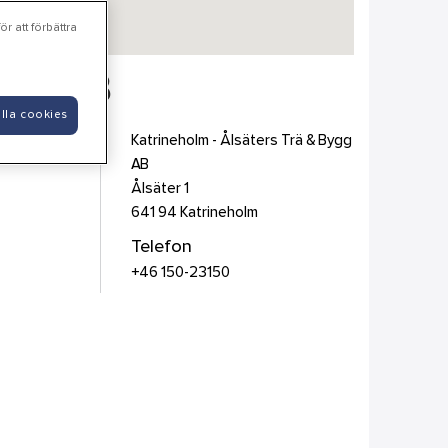
r att förbättra
Bygg AB
lla cookies
Katrineholm - Ålsäters Trä & Bygg
AB
Ålsäter 1
641 94
Katrineholm
Telefon
+46 150-23150