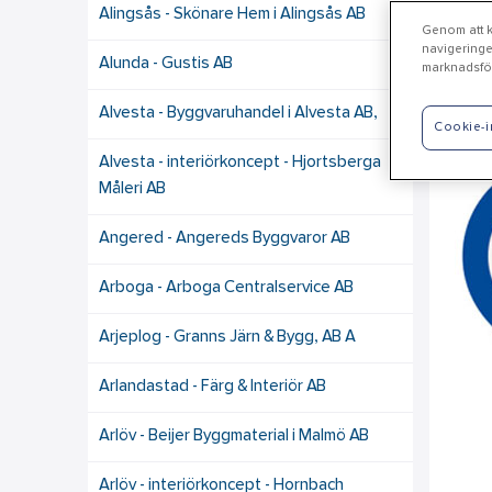
Alingsås - Skönare Hem i Alingsås AB
Genom att kl
navigeringe
Alunda - Gustis AB
marknadsför
Ka
Alvesta - Byggvaruhandel i Alvesta AB,
Cookie-i
Alvesta - interiörkoncept - Hjortsberga
Måleri AB
Angered - Angereds Byggvaror AB
Arboga - Arboga Centralservice AB
Arjeplog - Granns Järn & Bygg, AB A
Arlandastad - Färg & Interiör AB
Arlöv - Beijer Byggmaterial i Malmö AB
Arlöv - interiörkoncept - Hornbach