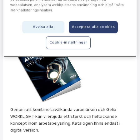
senaste informationen om artiklar och uppdaterade sortiment.
webbplatsen, analysera webbplatsens användning och bistå i våra
marknadsföringsinsatser.
Arbetsbelysning
Avvisa alla
Acceptera alla cookies
Cookie-inställningar
Genom att kombinera välkända varumärken och Gelia
WORKLIGHT kan vi erbjuda ett starkt och heltäckande
koncept inom arbetsbelysning. Katalogen finns endast i
digital version.