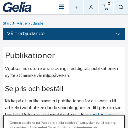
0
Start
Vårt erbjudande
Vårt erbjudande
Publikationer
Vi jobbar nu i större utsträckning med digitala publikationer i
syfte att minska vår miljöpåverkan.
Se pris och beställ
Klicka på ett artikelnummer i publikationen för att komma till
artikeln i webbutiken där du som inloggad ser ditt pris och kan
beställa. Du kan bara få webbkonto om du är
kund hos oss
.
Webbutiken kommer alltid att vara platsen där du hittar den
Genom att klicka på "Acceptera alla cookies" samtycker du till lagring
av cookies på din enhet för att förbättra navigeringen på