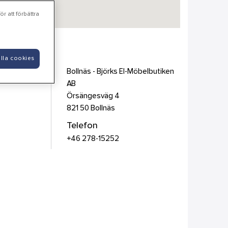
r att förbättra
ken AB
lla cookies
Bollnäs - Björks El-Möbelbutiken
AB
Örsängesväg 4
821 50
Bollnäs
Telefon
+46 278-15252