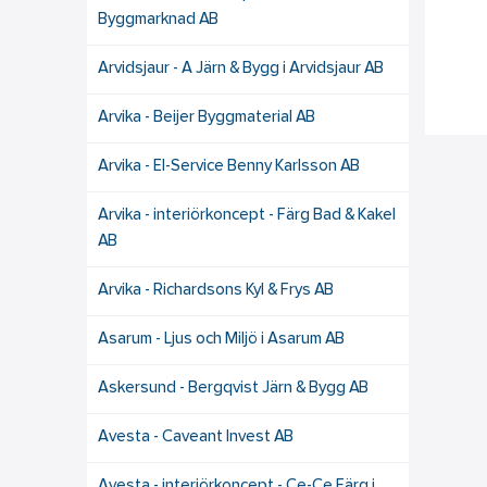
Byggmarknad AB
Arvidsjaur - A Järn & Bygg i Arvidsjaur AB
Arvika - Beijer Byggmaterial AB
Arvika - El-Service Benny Karlsson AB
Arvika - interiörkoncept - Färg Bad & Kakel
AB
Arvika - Richardsons Kyl & Frys AB
Asarum - Ljus och Miljö i Asarum AB
Askersund - Bergqvist Järn & Bygg AB
Avesta - Caveant Invest AB
Avesta - interiörkoncept - Ce-Ce Färg i