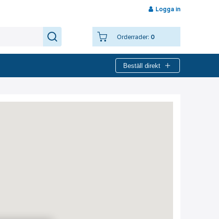
Logga in
Orderrader:
0
Beställ direkt