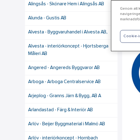
Alingsås - Skönare Hem i Alingsås AB
Genom att kl
navigeringe
Alunda - Gustis AB
marknadsför
Bo
Alvesta - Byggvaruhandel i Alvesta AB,
Cookie-i
Alvesta - interiörkoncept - Hjortsberga
Måleri AB
Angered - Angereds Byggvaror AB
Arboga - Arboga Centralservice AB
Arjeplog - Granns Järn & Bygg, AB A
Arlandastad - Färg & Interiör AB
Arlöv - Beijer Byggmaterial i Malmö AB
Arlöv - interiörkoncept - Hornbach