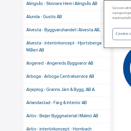
Alingsås - Skönare Hem i Alingsås AB
Genom att kl
navigeringe
Alunda - Gustis AB
marknadsför
Va
Alvesta - Byggvaruhandel i Alvesta AB,
Cookie-i
Alvesta - interiörkoncept - Hjortsberga
Måleri AB
Angered - Angereds Byggvaror AB
Arboga - Arboga Centralservice AB
Arjeplog - Granns Järn & Bygg, AB A
Arlandastad - Färg & Interiör AB
Arlöv - Beijer Byggmaterial i Malmö AB
Arlöv - interiörkoncept - Hornbach