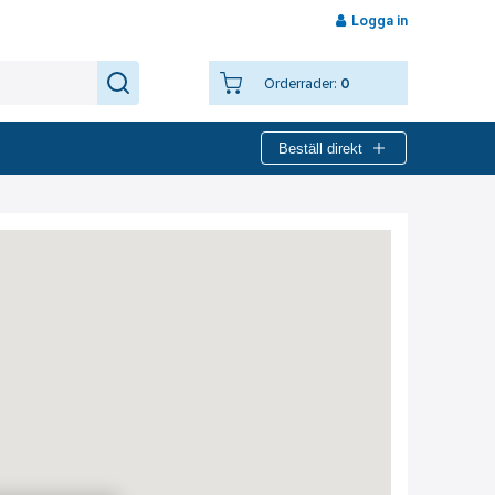
Logga in
Orderrader:
0
Beställ direkt