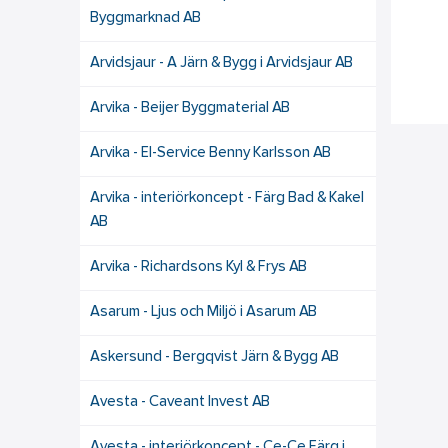
Byggmarknad AB
Arvidsjaur - A Järn & Bygg i Arvidsjaur AB
Arvika - Beijer Byggmaterial AB
Arvika - El-Service Benny Karlsson AB
Arvika - interiörkoncept - Färg Bad & Kakel
AB
Arvika - Richardsons Kyl & Frys AB
Asarum - Ljus och Miljö i Asarum AB
Askersund - Bergqvist Järn & Bygg AB
Avesta - Caveant Invest AB
Avesta - interiörkoncept - Ce-Ce Färg i