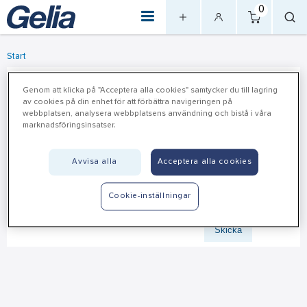
0
Start
Glömt lösenord
Genom att klicka på "Acceptera alla cookies" samtycker du till lagring
av cookies på din enhet för att förbättra navigeringen på
webbplatsen, analysera webbplatsens användning och bistå i våra
För att begära återställning av lösenord fyll i uppgifter nedan.
marknadsföringsinsatser.
Begäran är sedan giltig i 24 timmar.
Avvisa alla
Acceptera alla cookies
Användarnamn
Cookie-inställningar
Skicka