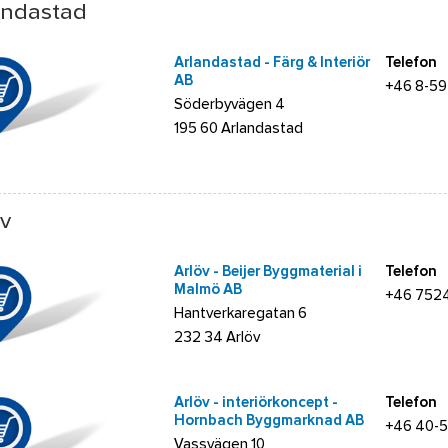
andastad
Arlandastad - Färg & Interiör
Telefon
AB
+46 8-5
Söderbyvägen 4
195 60 Arlandastad
öv
Arlöv - Beijer Byggmaterial i
Telefon
Malmö AB
+46 752
Hantverkaregatan 6
232 34 Arlöv
Arlöv - interiörkoncept -
Telefon
Hornbach Byggmarknad AB
+46 40-
Vassvägen 10