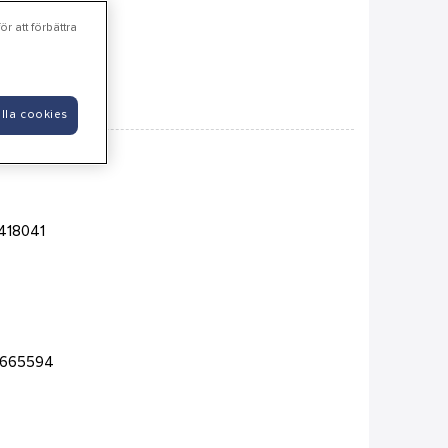
-55535
r att förbättra
lla cookies
418041
-665594