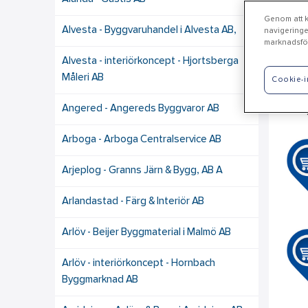
Genom att kl
Alvesta - Byggvaruhandel i Alvesta AB,
navigeringe
marknadsför
Alvesta - interiörkoncept - Hjortsberga
Måleri AB
Cookie-i
Ali
Angered - Angereds Byggvaror AB
Arboga - Arboga Centralservice AB
Arjeplog - Granns Järn & Bygg, AB A
Arlandastad - Färg & Interiör AB
Arlöv - Beijer Byggmaterial i Malmö AB
Arlöv - interiörkoncept - Hornbach
Byggmarknad AB