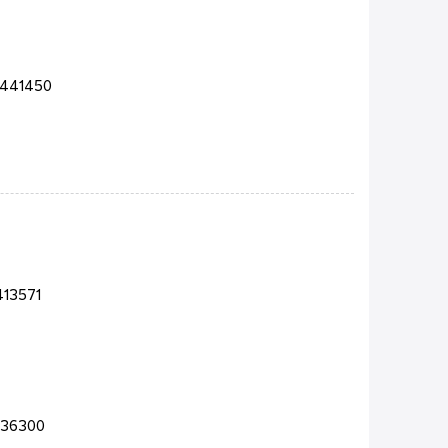
9441450
413571
536300