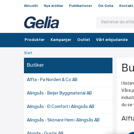
Aktuellt
Nya artiklar
Publikationer
Om Gelia
Kontakt
Produkter
Kampanjer
Outlet
Vårt erbjudande
Start
Butiker
Bu
Alfta - Pa Norden & Co AB
I list
Våra p
Alingsås - Beijer Byggmaterial AB
indust
du se 
Alingsås - El Comfort i Alingsås AB
Alft
Alingsås - Skönare Hem i Alingsås AB
Alunda - Gustis AB