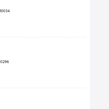
-10034
10296