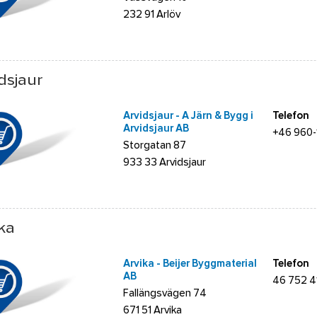
232 91 Arlöv
dsjaur
Arvidsjaur - A Järn & Bygg i
Telefon
Arvidsjaur AB
+46 960
Storgatan 87
933 33 Arvidsjaur
ka
Arvika - Beijer Byggmaterial
Telefon
AB
46 752 4
Fallängsvägen 74
671 51 Arvika