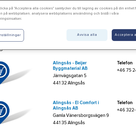
Gamla Anneforsvägen 2
+46 271
icka på "Acceptera alla cookies" samtycker du till lagring av cookies på din enhet fö
n på webbplatsen, analysera webbplatsens användning och bistå i våra
822 30 Alfta
ingsinsatser.
Avvisa alla
Acceptera a
nställningar
ngsås
Alingsås - Beijer
Telefon
Byggmaterial AB
+46 75 2
Järnvägsgatan 5
441 32 Alingsås
Alingsås - El Comfort i
Telefon
Alingsås AB
+46 322
Gamla Vänersborgsvägen 9
441 35 Alingsås