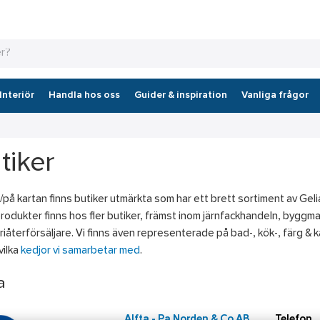
Interiör
Handla hos oss
Guider & inspiration
Vanliga frågor
tiker
an/på kartan finns butiker utmärkta som har ett brett sortiment av Gel
rodukter finns hos fler butiker, främst inom järnfackhandeln, byggm
riåterförsäljare. Vi finns även representerade på bad-, kök-, färg & 
vilka
kedjor vi samarbetar med
.
a
Alfta - Pa Norden & Co AB
Telefon