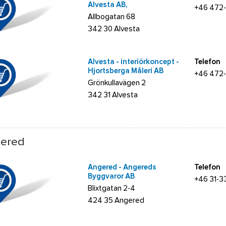
Alvesta AB,
+46 472
Allbogatan 68
342 30 Alvesta
Alvesta - interiörkoncept -
Telefon
Hjortsberga Måleri AB
+46 472
Grönkullavägen 2
342 31 Alvesta
ered
Angered - Angereds
Telefon
Byggvaror AB
+46 31-
Blixtgatan 2-4
424 35 Angered