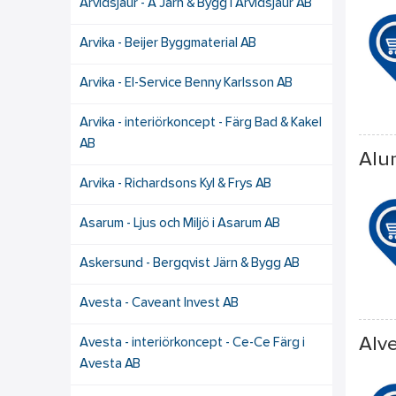
Arvidsjaur - A Järn & Bygg i Arvidsjaur AB
Arvika - Beijer Byggmaterial AB
Arvika - El-Service Benny Karlsson AB
Arvika - interiörkoncept - Färg Bad & Kakel
AB
Alu
Arvika - Richardsons Kyl & Frys AB
Asarum - Ljus och Miljö i Asarum AB
Askersund - Bergqvist Järn & Bygg AB
Avesta - Caveant Invest AB
Alv
Avesta - interiörkoncept - Ce-Ce Färg i
Avesta AB