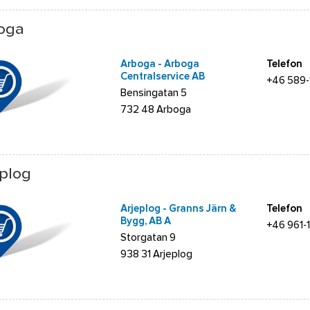
oga
Arboga - Arboga
Telefon
Centralservice AB
+46 589
Bensingatan 5
732 48 Arboga
eplog
Arjeplog - Granns Järn &
Telefon
Bygg, AB A
+46 961-
Storgatan 9
938 31 Arjeplog