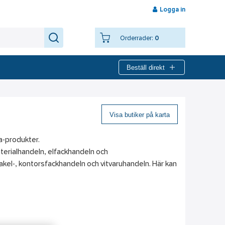
Logga in
Orderrader:
0
Beställ direkt
Visa butiker på karta
ia-produkter.
aterialhandeln, elfackhandeln och
kakel-, kontorsfackhandeln och vitvaruhandeln. Här kan