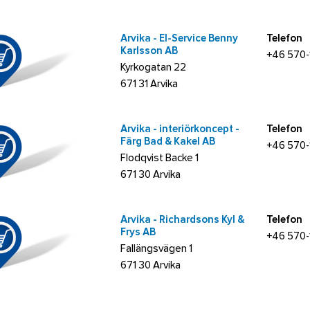
Arvika - El-Service Benny
Telefon
Karlsson AB
+46 570-
Kyrkogatan 22
671 31 Arvika
Arvika - interiörkoncept -
Telefon
Färg Bad & Kakel AB
+46 570
Flodqvist Backe 1
671 30 Arvika
Arvika - Richardsons Kyl &
Telefon
Frys AB
+46 570
Fallängsvägen 1
671 30 Arvika