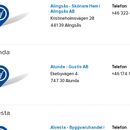
Alingsås - Skönare Hem i
Telefon
Alingsås AB
+46 322
Kristineholmsvägen 28
441 39 Alingsås
nda
Alunda - Gustis AB
Telefon
Ekebyvägen 4
+46 174-
747 30 Alunda
esta
Alvesta - Byggvaruhandel i
Telefon