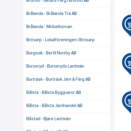
Brunflo - Sedins Färg i Brunflo AB
Brålanda - Brålanda Trä AB
Brålanda - Möbelhörnan
Brösarp - Lokalföreningen i Brösarp
Burgsvik - Bertil Norrby AB
Burseryd - Burseryds Lantmän
Burträsk - Burträsk Järn & Färg AB
Bålsta - Bålsta Byggvaror AB
Bålsta - Bålsta Järnhandel AB
Båstad - Bjäre Lantmän