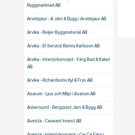
Byggmarknad AB
Arvidsjaur - A Järn & Bygg i Arvidsjaur AB
Arvika - Beijer Byggmaterial AB
Arvika - El-Service Benny Karlsson AB
Arvika - interiörkoncept - Färg Bad & Kakel
AB
Arvika - Richardsons Kyl & Frys AB
Asarum - Ljus och Miljö i Asarum AB
Askersund - Bergqvist Järn & Bygg AB
Avesta - Caveant Invest AB
Avesta - interiörkoncept - Ce-Ce Färg i