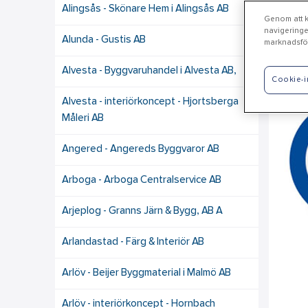
Alingsås - Skönare Hem i Alingsås AB
Genom att kl
navigeringe
Alunda - Gustis AB
marknadsför
Mö
Alvesta - Byggvaruhandel i Alvesta AB,
Cookie-i
Alvesta - interiörkoncept - Hjortsberga
Måleri AB
Angered - Angereds Byggvaror AB
Arboga - Arboga Centralservice AB
Arjeplog - Granns Järn & Bygg, AB A
Arlandastad - Färg & Interiör AB
Arlöv - Beijer Byggmaterial i Malmö AB
Arlöv - interiörkoncept - Hornbach