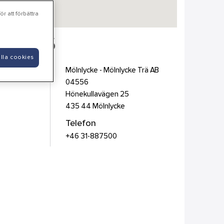
r att förbättra
B 04556
lla cookies
Mölnlycke - Mölnlycke Trä AB
04556
Hönekullavägen 25
435 44
Mölnlycke
Telefon
+46 31-887500