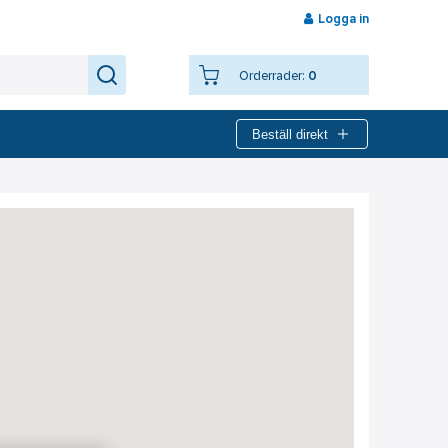
Logga in
Orderrader:
0
Beställ direkt