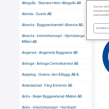
Alingsås - Skönare Hem i Alingsås AB
Genom att kl
navigeringe
Alunda - Gustis AB
marknadsför
Gö
Alvesta - Byggvaruhandel i Alvesta AB,
Cookie-i
Alvesta - interiörkoncept - Hjortsberga
Måleri AB
Angered - Angereds Byggvaror AB
Arboga - Arboga Centralservice AB
Arjeplog - Granns Järn & Bygg, AB A
Arlandastad - Färg & Interiör AB
Arlöv - Beijer Byggmaterial i Malmö AB
Arlöv - interiörkoncept - Hornbach