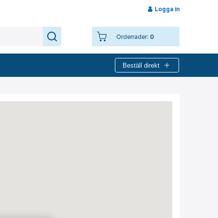
Logga in
Orderrader:
0
Beställ direkt