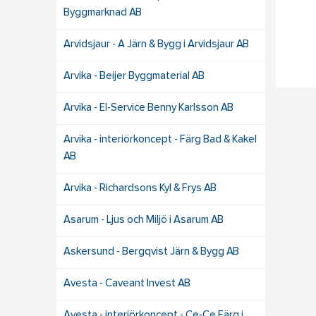
Byggmarknad AB
Arvidsjaur - A Järn & Bygg i Arvidsjaur AB
Arvika - Beijer Byggmaterial AB
Arvika - El-Service Benny Karlsson AB
Arvika - interiörkoncept - Färg Bad & Kakel
AB
Arvika - Richardsons Kyl & Frys AB
Asarum - Ljus och Miljö i Asarum AB
Askersund - Bergqvist Järn & Bygg AB
Avesta - Caveant Invest AB
Avesta - interiörkoncept - Ce-Ce Färg i