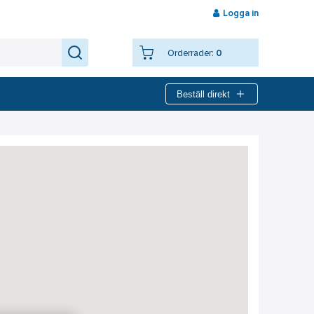
Logga in
Orderrader:
0
Beställ direkt