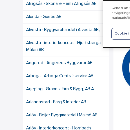
Alingsås - Skönare Hem i Alingsås AB
Genom att kl
navigeringe
Alunda - Gustis AB
marknadsför
St
Alvesta - Byggvaruhandel i Alvesta AB,
Cookie-i
Alvesta - interiörkoncept - Hjortsberga
Måleri AB
Angered - Angereds Byggvaror AB
Arboga - Arboga Centralservice AB
Arjeplog - Granns Järn & Bygg, AB A
Arlandastad - Färg & Interiör AB
Arlöv - Beijer Byggmaterial i Malmö AB
Arlöv - interiörkoncept - Hornbach