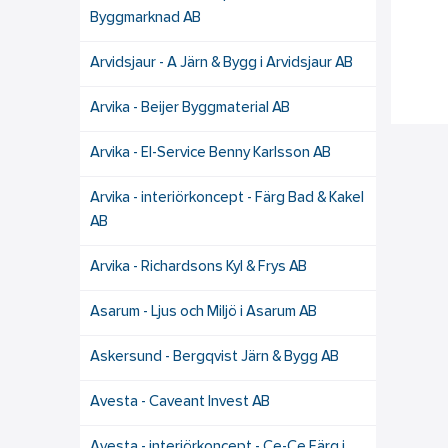
Byggmarknad AB
Arvidsjaur - A Järn & Bygg i Arvidsjaur AB
Arvika - Beijer Byggmaterial AB
Arvika - El-Service Benny Karlsson AB
Arvika - interiörkoncept - Färg Bad & Kakel
AB
Arvika - Richardsons Kyl & Frys AB
Asarum - Ljus och Miljö i Asarum AB
Askersund - Bergqvist Järn & Bygg AB
Avesta - Caveant Invest AB
Avesta - interiörkoncept - Ce-Ce Färg i