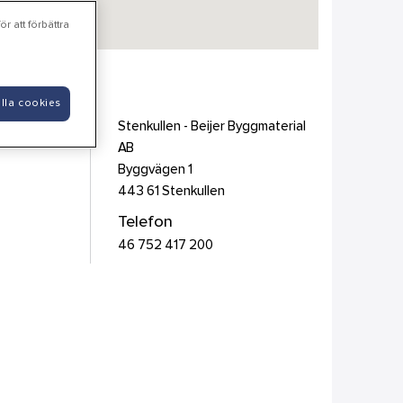
r att förbättra
ial AB
lla cookies
Stenkullen - Beijer Byggmaterial
AB
Byggvägen 1
443 61
Stenkullen
Telefon
46 752 417 200