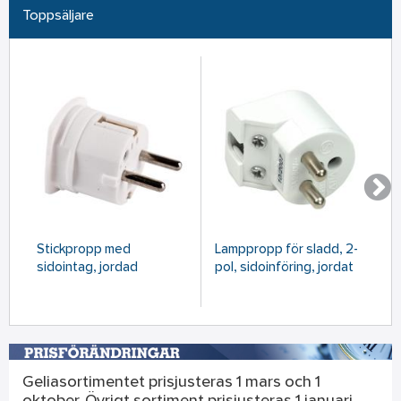
Toppsäljare
Stickpropp med
Lamppropp för sladd, 2-
S
sidointag, jordad
pol, sidoinföring, jordat
Geliasortimentet prisjusteras 1 mars och 1