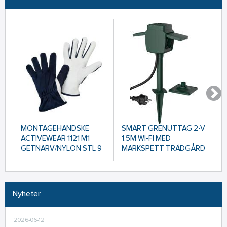
MONTAGEHANDSKE
SMART GRENUTTAG 2-V
J
ACTIVEWEAR 1121 M1
1.5M WI-FI MED
G
GETNARV/NYLON STL 9
MARKSPETT TRÄDGÅRD
M
TUYA
Artikelnr: 298949
Artikelnr: 4000050231
A
Nyheter
2026-06-12