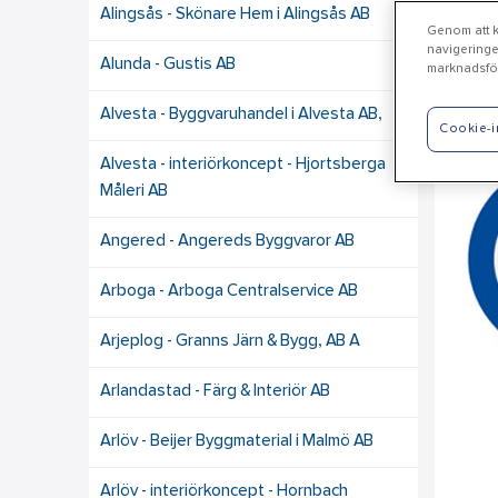
Alingsås - Skönare Hem i Alingsås AB
Genom att kl
navigeringe
Alunda - Gustis AB
marknadsför
Vä
Alvesta - Byggvaruhandel i Alvesta AB,
Cookie-i
Alvesta - interiörkoncept - Hjortsberga
Måleri AB
Angered - Angereds Byggvaror AB
Arboga - Arboga Centralservice AB
Arjeplog - Granns Järn & Bygg, AB A
Arlandastad - Färg & Interiör AB
Arlöv - Beijer Byggmaterial i Malmö AB
Arlöv - interiörkoncept - Hornbach