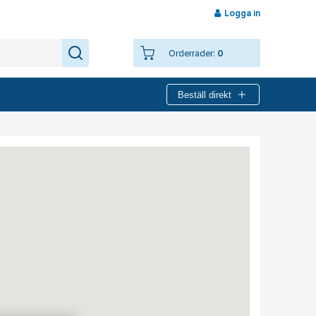
Logga in
Orderrader:
0
Beställ direkt