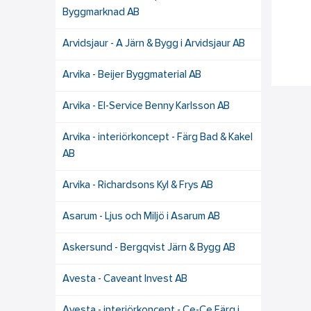
Byggmarknad AB
Arvidsjaur - A Järn & Bygg i Arvidsjaur AB
Arvika - Beijer Byggmaterial AB
Arvika - El-Service Benny Karlsson AB
Arvika - interiörkoncept - Färg Bad & Kakel
AB
Arvika - Richardsons Kyl & Frys AB
Asarum - Ljus och Miljö i Asarum AB
Askersund - Bergqvist Järn & Bygg AB
Avesta - Caveant Invest AB
Avesta - interiörkoncept - Ce-Ce Färg i