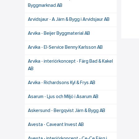
Byggmarknad AB
Arvidsjaur - A Järn & Bygg i Arvidsjaur AB
Arvika - Beijer Byggmaterial AB
Arvika - El-Service Benny Karlsson AB
Arvika - interiörkoncept - Färg Bad & Kakel
AB
Arvika - Richardsons Kyl & Frys AB
Asarum - Ljus och Miljö i Asarum AB
Askersund - Bergqvist Järn & Bygg AB
Avesta - Caveant Invest AB
Avesta - interiörkoncept - Ce-Ce Färg i