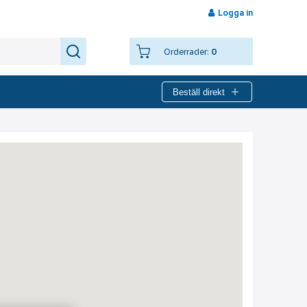
Logga in
Orderrader:
0
Beställ direkt