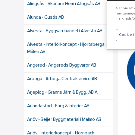
Alingsås - Skönare Hem i Alingsås AB
Genom att kl
navigeringe
Alunda - Gustis AB
marknadsför
Vä
Alvesta - Byggvaruhandel i Alvesta AB,
Cookie-i
Alvesta - interiörkoncept - Hjortsberga
Måleri AB
Angered - Angereds Byggvaror AB
Arboga - Arboga Centralservice AB
Arjeplog - Granns Järn & Bygg, AB A
Arlandastad - Färg & Interiör AB
Arlöv - Beijer Byggmaterial i Malmö AB
Arlöv - interiörkoncept - Hornbach