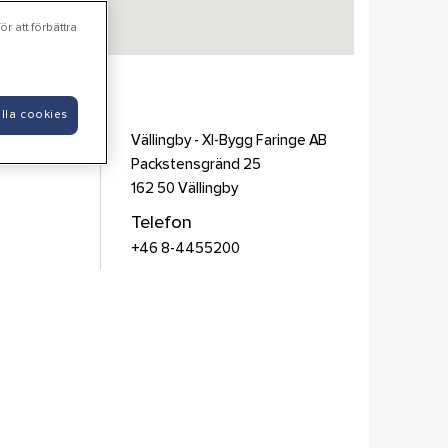
r att förbättra
B
lla cookies
Vällingby - Xl-Bygg Faringe AB
Packstensgränd 25
162 50
Vällingby
Telefon
+46 8-4455200