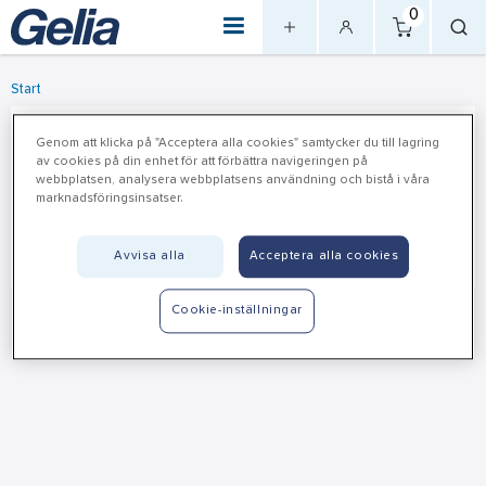
0
Start
Kampanj
Genom att klicka på "Acceptera alla cookies" samtycker du till lagring
av cookies på din enhet för att förbättra navigeringen på
webbplatsen, analysera webbplatsens användning och bistå i våra
Logga in för att ta del av våra kampanjer. Är du inloggad och
marknadsföringsinsatser.
ändå inte ser någon kampanj finns det ingen aktuell kampanj
just nu.
Avvisa alla
Acceptera alla cookies
Cookie-inställningar