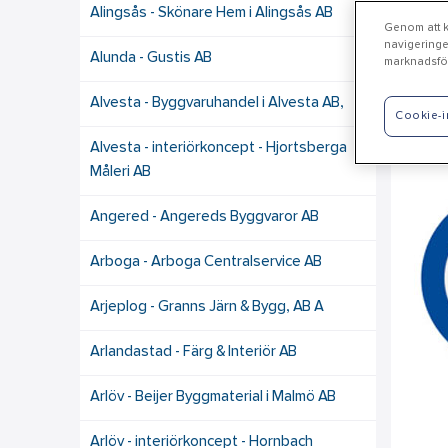
Alingsås - Skönare Hem i Alingsås AB
Genom att kl
navigeringe
Alunda - Gustis AB
marknadsför
Ly
Alvesta - Byggvaruhandel i Alvesta AB,
Cookie-i
Fä
Alvesta - interiörkoncept - Hjortsberga
Måleri AB
Angered - Angereds Byggvaror AB
Arboga - Arboga Centralservice AB
Arjeplog - Granns Järn & Bygg, AB A
Arlandastad - Färg & Interiör AB
Arlöv - Beijer Byggmaterial i Malmö AB
Arlöv - interiörkoncept - Hornbach