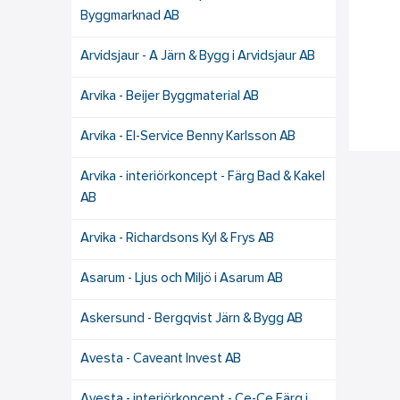
Byggmarknad AB
Arvidsjaur - A Järn & Bygg i Arvidsjaur AB
Arvika - Beijer Byggmaterial AB
Arvika - El-Service Benny Karlsson AB
Arvika - interiörkoncept - Färg Bad & Kakel
AB
Arvika - Richardsons Kyl & Frys AB
Asarum - Ljus och Miljö i Asarum AB
Askersund - Bergqvist Järn & Bygg AB
Avesta - Caveant Invest AB
Avesta - interiörkoncept - Ce-Ce Färg i