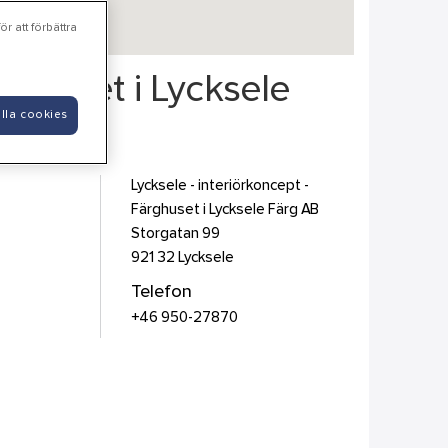
r att förbättra
ärghuset i Lycksele
lla cookies
Lycksele - interiörkoncept -
Färghuset i Lycksele Färg AB
Storgatan 99
921 32
Lycksele
Telefon
+46 950-27870