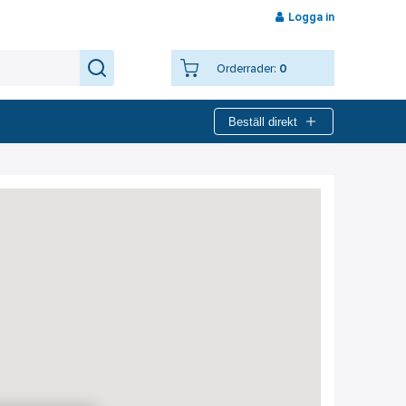
Logga in
Orderrader:
0
Beställ direkt