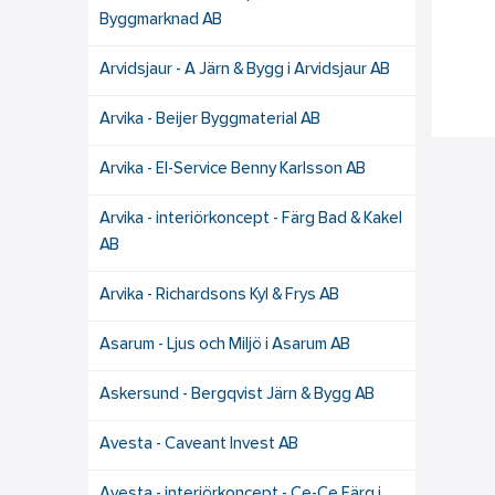
Byggmarknad AB
Arvidsjaur - A Järn & Bygg i Arvidsjaur AB
Arvika - Beijer Byggmaterial AB
Arvika - El-Service Benny Karlsson AB
Arvika - interiörkoncept - Färg Bad & Kakel
AB
Arvika - Richardsons Kyl & Frys AB
Asarum - Ljus och Miljö i Asarum AB
Askersund - Bergqvist Järn & Bygg AB
Avesta - Caveant Invest AB
Avesta - interiörkoncept - Ce-Ce Färg i