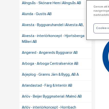
Alingsås - Skönare Hem i Alingsås AB
Genom att kl
navigeringe
Alunda - Gustis AB
marknadsför
Fo
Alvesta - Byggvaruhandel i Alvesta AB,
Cookie-i
Alvesta - interiörkoncept - Hjortsberga
Måleri AB
Angered - Angereds Byggvaror AB
Arboga - Arboga Centralservice AB
Arjeplog - Granns Järn & Bygg, AB A
Arlandastad - Färg & Interiör AB
Arlöv - Beijer Byggmaterial i Malmö AB
Arlöv - interiörkoncept - Hornbach