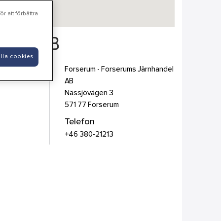
r att förbättra
ndel AB
lla cookies
Forserum - Forserums Järnhandel
AB
Nässjövägen 3
571 77
Forserum
Telefon
+46 380-21213