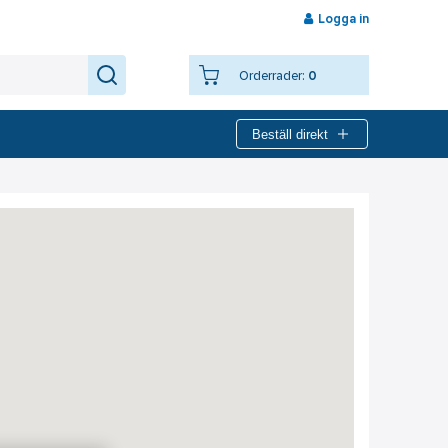
Logga in
Orderrader:
0
Beställ direkt