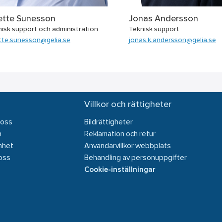
ette Sunesson
Jonas Andersson
isk support och administration
Teknisk support
tte.sunesson@gelia.se
jonas.k.andersson@gelia.se
Villkor och rättigheter
 oss
Bildrättigheter
n
Reklamation och retur
mhet
Användarvillkor webbplats
oss
Behandling av personuppgifter
Cookie-inställningar