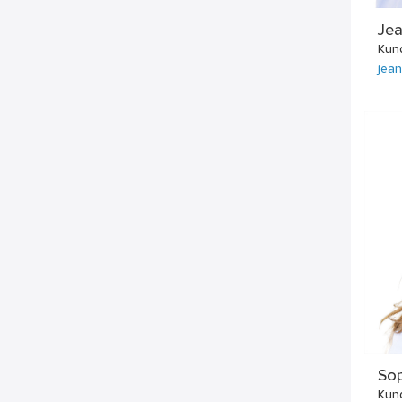
Je
Kun
jea
Sop
Kun