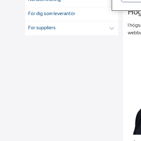
Hö
För dig som leverantör
I högs
For suppliers
webbut