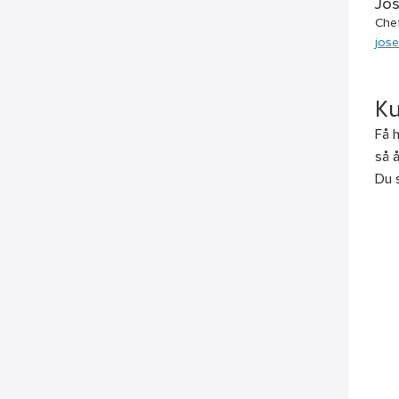
Jos
Che
jose
Ku
Få h
så 
Du 