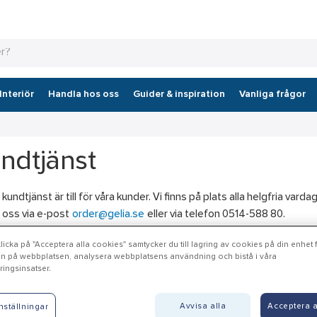
Interiör
Handla hos oss
Guider & inspiration
Vanliga frågor
ndtjänst
 kundtjänst är till för våra kunder. Vi finns på plats alla helgfria vard
 oss via e-post
order@gelia.se
eller via telefon 0514-588 80.
bbkonto
icka på "Acceptera alla cookies" samtycker du till lagring av cookies på din enhet fö
n på webbplatsen, analysera webbplatsens användning och bistå i våra
ingsinsatser.
t webbkonto kan du se priser och beställa det du behöver i vår webbu
onto så
hör av dig till oss med dina uppgifter
så fixar vi det. Att ha
Avvisa alla
Acceptera a
nställningar
s. Observera att vi inte har någon direktförsäljning till privatpersone