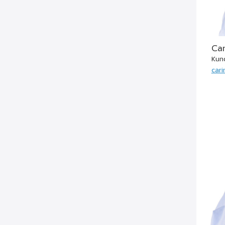
Car
Kun
cari