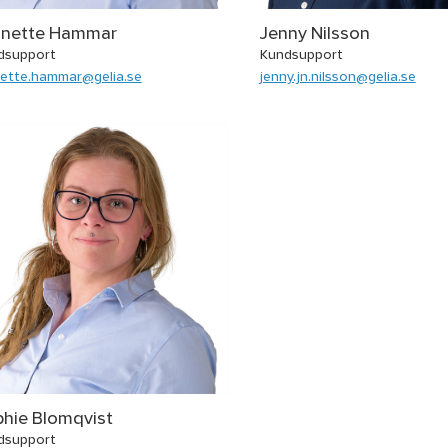
anette Hammar
Jenny Nilsson
dsupport
Kundsupport
nette.hammar@gelia.se
jenny.jn.nilsson@gelia.se
hie Blomqvist
dsupport