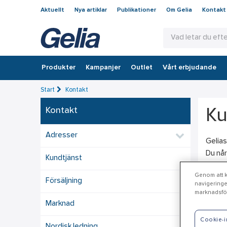
Aktuellt
Nya artiklar
Publikationer
Om Gelia
Kontakt
Produkter
Kampanjer
Outlet
Vårt erbjudande
Start
Kontakt
Kontakt
Ku
Adresser
Gelias
Du når
Kundtjänst
We
Genom att kl
Försäljning
navigeringe
marknadsför
Med et
Marknad
webbk
Cookie-i
hos os
Nordisk ledning