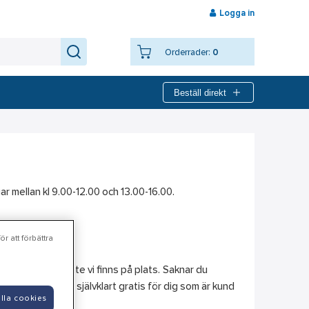
Logga in
Orderrader:
0
Beställ direkt
agar mellan kl 9.00-12.00 och 13.00-16.00.
r att förbättra
tik även när inte vi finns på plats. Saknar du
 ett webbkonto är självklart gratis för dig som är kund
lla cookies
r.