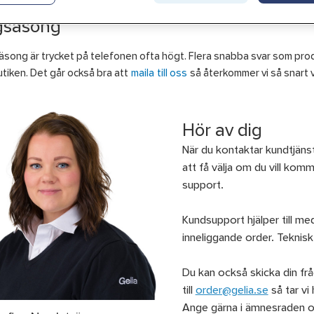
gsäsong
äsong är trycket på telefonen ofta högt. Flera snabba svar som prod
iken. Det går också bra att
maila till oss
så återkommer vi så snart v
Hör av dig
När du kontaktar kundtjän
att få välja om du vill komma
support.
Kundsupport hjälper till me
inneliggande order. Teknisk
Du kan också skicka din fråg
till
order@gelia.se
så tar vi
Ange gärna i ämnesraden om