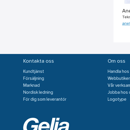
An
Tekn
ane
Kontakta oss
Om oss
Kundtjänst
Handla hos
Försäljning
Webbutike
Marknad
Vår verksa
Nordisk ledning
Jobba hos 
För dig som leverantör
Logotype