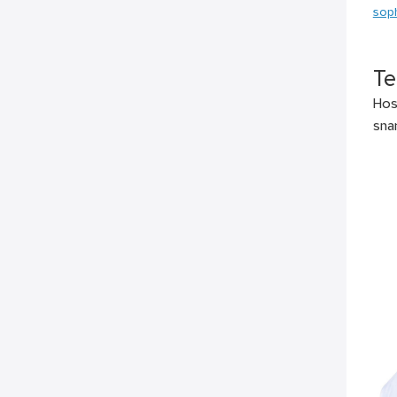
soph
Te
Hos
snar