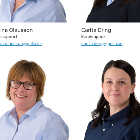
ina Olausson
Carita Dring
dsupport
Kundsupport
na.olausson@gelia.se
carita.dring@gelia.se