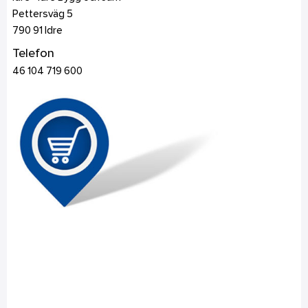
Pettersväg 5
790 91
Idre
Telefon
46 104 719 600