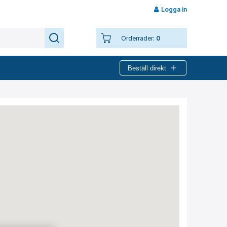
Logga in
Orderrader:
0
Beställ direkt