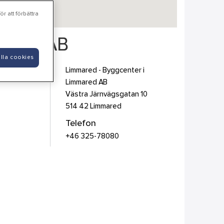
r att förbättra
mared AB
lla cookies
Limmared - Byggcenter i
Limmared AB
Västra Järnvägsgatan 10
514 42
Limmared
Telefon
+46 325-78080