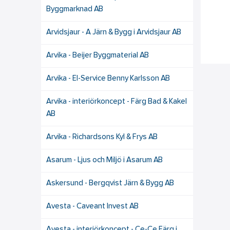
Byggmarknad AB
Arvidsjaur - A Järn & Bygg i Arvidsjaur AB
Arvika - Beijer Byggmaterial AB
Arvika - El-Service Benny Karlsson AB
Arvika - interiörkoncept - Färg Bad & Kakel
AB
Arvika - Richardsons Kyl & Frys AB
Asarum - Ljus och Miljö i Asarum AB
Askersund - Bergqvist Järn & Bygg AB
Avesta - Caveant Invest AB
Avesta - interiörkoncept - Ce-Ce Färg i