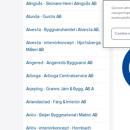
Alingsås - Skönare Hem i Alingsås AB
Genom att kl
navigeringe
Alunda - Gustis AB
marknadsför
Li
Alvesta - Byggvaruhandel i Alvesta AB,
Cookie-i
Alvesta - interiörkoncept - Hjortsberga
Måleri AB
Angered - Angereds Byggvaror AB
Arboga - Arboga Centralservice AB
Arjeplog - Granns Järn & Bygg, AB A
Arlandastad - Färg & Interiör AB
Arlöv - Beijer Byggmaterial i Malmö AB
Arlöv - interiörkoncept - Hornbach