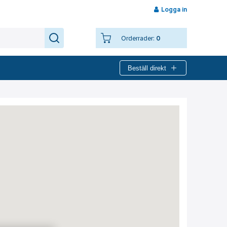
Logga in
Orderrader:
0
Beställ direkt