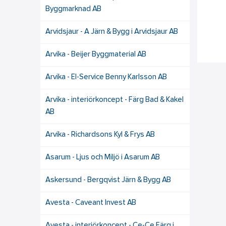
Byggmarknad AB
Arvidsjaur - A Järn & Bygg i Arvidsjaur AB
Arvika - Beijer Byggmaterial AB
Arvika - El-Service Benny Karlsson AB
Arvika - interiörkoncept - Färg Bad & Kakel
AB
Arvika - Richardsons Kyl & Frys AB
Asarum - Ljus och Miljö i Asarum AB
Askersund - Bergqvist Järn & Bygg AB
Avesta - Caveant Invest AB
Avesta - interiörkoncept - Ce-Ce Färg i