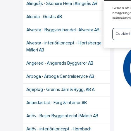
Alingsås - Skönare Hem i Alingsås AB
Genom att kl
navigeringe
Alunda - Gustis AB
marknadsför
Al
Alvesta - Byggvaruhandel i Alvesta AB,
Cookie-i
Alvesta - interiörkoncept - Hjortsberga
Måleri AB
Angered - Angereds Byggvaror AB
Arboga - Arboga Centralservice AB
Arjeplog - Granns Järn & Bygg, AB A
Arlandastad - Färg & Interiör AB
Arlöv - Beijer Byggmaterial i Malmö AB
Arlöv - interiörkoncept - Hornbach