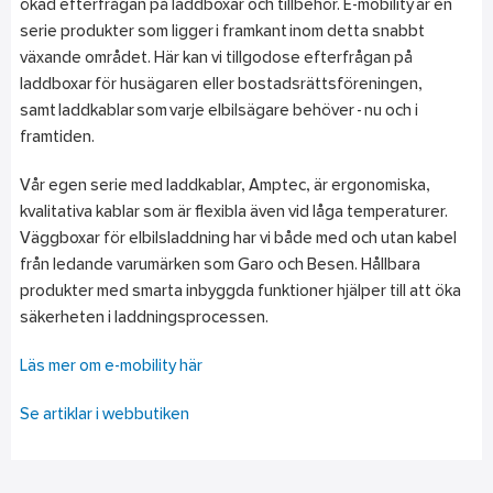
ökad efterfrågan på laddboxar och tillbehör. E-mobility är en
serie produkter som ligger i framkant inom detta snabbt
växande området. Här kan vi tillgodose efterfrågan på
laddboxar för husägaren eller bostadsrättsföreningen,
samt laddkablar som varje elbilsägare behöver - nu och i
framtiden.
Vår egen serie med laddkablar, Amptec, är ergonomiska,
kvalitativa kablar som är flexibla även vid låga temperaturer.
Väggboxar för elbilsladdning har vi både med och utan kabel
från ledande varumärken som Garo och Besen. Hållbara
produkter med smarta inbyggda funktioner hjälper till att öka
säkerheten i laddningsprocessen.
Läs mer om e-mobility här
Se artiklar i webbutiken