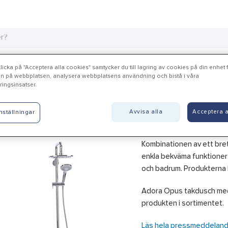
Interiör
Handla hos oss
Guider & inspiration
Vanliga frågor
icka på "Acceptera alla cookies" samtycker du till lagring av cookies på din enhet fö
n på webbplatsen, analysera webbplatsens användning och bistå i våra
ingsinsatser.
ora takduschpaket
Avvisa alla
Acceptera a
nställningar
Kombinationen av ett bret
enkla bekväma funktioner 
och badrum. Produkterna h
Adora Opus takdusch med
produkten i sortimentet.
Läs hela pressmeddeland