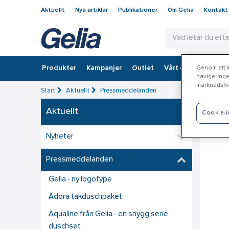
Aktuellt
Nya artiklar
Publikationer
Om Gelia
Kontakt
Produkter
Kampanjer
Outlet
Vårt erbjudande
Genom att kl
navigeringe
marknadsför
Start
Aktuellt
Pressmeddelanden
Aktuellt
Ad
Cookie-i
Nyheter
Pressmeddelanden
Gelia - ny logotype
Adora takduschpaket
Aqualine från Gelia - en snygg serie
duschset