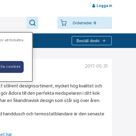
Logga in
Orderrader:
0
Beställ direkt
r att förbättra
2017-05-31
lla cookies
t stilrent designsortiment, mycket hög kvalitet och
gör Adora till den perfekta medspelaren i ditt kök
ar en Skandinavisk design som står sig över åren.
 handdusch och termostatblandare är den senaste
et här