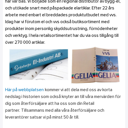
har vår bas. Vi började som en regional distributör av bygg-el,
och utökade snart med påspackade elartiklar. Efter 22 års
arbete med enbart el breddades produktutbudet med vvs.
Idag har vi förutom el och vvs också butiksortiment med
produkter inom personlig skyddsutrustning, förnödenheter
och verktyg. I hela retailsortimentet har du via oss tillgång till
över 270 000 artiklar.
Här på webbplatsen
kommer vi att dela med oss av korta
nedslag i historien som också knyter an till våra mervärden för
dig som återförsäljare att ha oss som din Retail
partner. Tillsammans med alla våra återförsäljare och
leverantörer satsar vi på minst 50 år till.