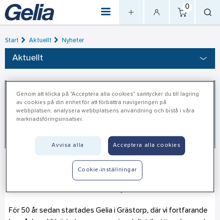
0
Start
Aktuellt
Nyheter
Aktuellt
Genom att klicka på "Acceptera alla cookies" samtycker du till lagring
av cookies på din enhet för att förbättra navigeringen på
webbplatsen, analysera webbplatsens användning och bistå i våra
marknadsföringsinsatser.
Avvisa alla
Acceptera alla cookies
Your retail partner- med
2025-09-01
Cookie-inställningar
rötterna i Grästorp
För 50 år sedan startades Gelia i Grästorp, där vi fortfarande