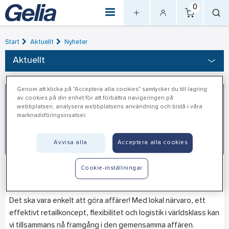
0
Start
Aktuellt
Nyheter
Aktuellt
Genom att klicka på "Acceptera alla cookies" samtycker du till lagring
av cookies på din enhet för att förbättra navigeringen på
webbplatsen, analysera webbplatsens användning och bistå i våra
marknadsföringsinsatser.
Avvisa alla
Acceptera alla cookies
Cookie-inställningar
Vi finns där du finns
2025-12-01
Det ska vara enkelt att göra affärer! Med lokal närvaro, ett
effektivt retailkoncept, flexibilitet och logistik i världsklass kan
vi tillsammans nå framgång i den gemensamma affären.