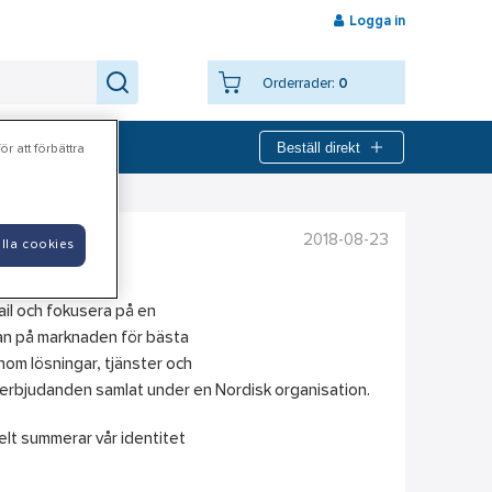
Logga in
Orderrader:
0
Beställ direkt
r att förbättra
2018-08-23
lla cookies
ail och fokusera på en
gan på marknaden för bästa
om lösningar, tjänster och
ra erbjudanden samlat under en Nordisk organisation.
elt summerar vår identitet