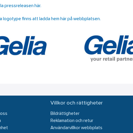
la pressreleasen här.
a logotype finns att ladda hem här på webbplatsen.
Villkor och rättigheter
 oss
Bildrättigheter
n
Reklamation och retur
mhet
Användarvillkor webbplats