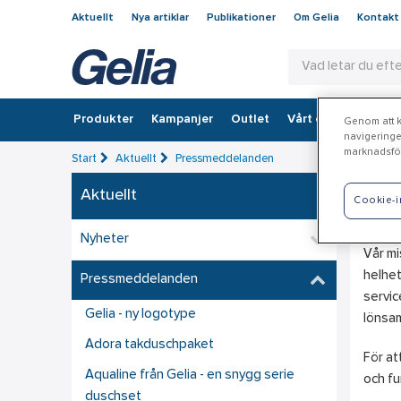
Aktuellt
Nya artiklar
Publikationer
Om Gelia
Kontakt
Produkter
Kampanjer
Outlet
Vårt erbjudande
Genom att kl
navigeringe
marknadsför
Start
Aktuellt
Pressmeddelanden
Aktuellt
Ge
Cookie-i
Nyheter
Vår mi
helhet
Pressmeddelanden
servic
Gelia - ny logotype
lönsam
Adora takduschpaket
För at
Aqualine från Gelia - en snygg serie
och fu
duschset