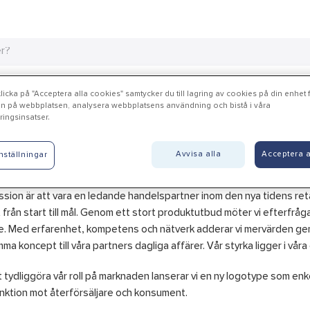
Interiör
Handla hos oss
Guider & inspiration
Vanliga frågor
icka på "Acceptera alla cookies" samtycker du till lagring av cookies på din enhet fö
n på webbplatsen, analysera webbplatsens användning och bistå i våra
ingsinsatser.
lia - ny logotype
Avvisa alla
Acceptera a
nställningar
ssion är att vara en ledande handelspartner inom den nya tidens ret
 från start till mål. Genom ett stort produktutbud möter vi efterfrå
e. Med erfarenhet, kompetens och nätverk adderar vi mervärden gen
ma koncept till våra partners dagliga affärer. Vår styrka ligger i vå
t tydliggöra vår roll på marknaden lanserar vi en ny logotype som enk
nktion mot återförsäljare och konsument.