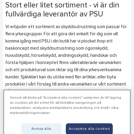
Stort eller litet sortiment - vi är din
fullvärdiga leverantör av PSU
Vi erbjuder ett sortiment av skyddsutrustning som passar för
flera yrkesgrupper. För att göra det enkelt för dig som vill
komma igång med PSU i din butik har vi plockat ihop ett
baskoncept med skyddsutrustning som ögonskydd,
huvudskydd, hörselskydd, andningsskydd, handskar och
första-hjälpen. I konceptet finns väletablerade varumärken
och ett produkturval som riktar sig till dina yrkesverksamma
kunder. Självklart kan du utöka med fler artiklar, eller byta
produkter i vårt förslag till andra varumärken ur vårt sortiment
så att det passar din butik och dina kunders behov.
Genom att klicka på "Acceptera alla cookies" samtycker du till lagring
av cookies på din enhet för att förbättra navigeringen på
webbplatsen, analysera webbplatsens användning och bistå i våra
marknadsföringsinsatser.
Avvisa alla
Acceptera alla cookies