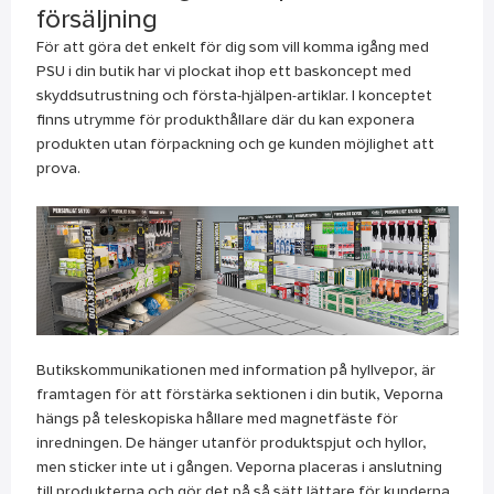
försäljning
För att göra det enkelt för dig som vill komma igång med
PSU i din butik har vi plockat ihop ett baskoncept med
skyddsutrustning och första-hjälpen-artiklar. I konceptet
finns utrymme för produkthållare där du kan exponera
produkten utan förpackning och ge kunden möjlighet att
prova.
Butikskommunikationen med information på hyllvepor, är
framtagen för att förstärka sektionen i din butik, Veporna
hängs på teleskopiska hållare med magnetfäste för
inredningen. De hänger utanför produktspjut och hyllor,
men sticker inte ut i gången. Veporna placeras i anslutning
till produkterna och gör det på så sätt lättare för kunderna