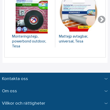
Monteringstejp,
Mattejp avtagbar,
Mo
powerbond outdoor,
universal, Tesa
po
Tesa
st
Kontakta oss
Om oss
Villkor och rättigheter