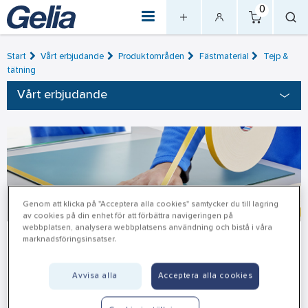
0
Start
Vårt erbjudande
Produktområden
Fästmaterial
Tejp &
tätning
Vårt erbjudande
Genom att klicka på "Acceptera alla cookies" samtycker du till lagring
av cookies på din enhet för att förbättra navigeringen på
webbplatsen, analysera webbplatsens användning och bistå i våra
marknadsföringsinsatser.
Monteringstejp
Avvisa alla
Acceptera alla cookies
Monteringstejp är en dubbelhäftande tejp som används vid
golv- eller mattläggning, eller för att montera exempelvis