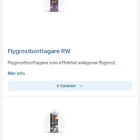
borstmaterial för långvarig prestanda.
Flygrostborttagare RW
Flygrostborttagare som effektivt avlägsnar flygrost, 
bromsdamm och inbränd smuts från en mängd olika ytor så 
Mer info
som lack, metall, plast och glas. Produkten kan användas 
4 Varianter
outspädd för tuff smuts eller spädas 50/50 med vatten vid 
lätt nedsmutsning. Flygrostborttagaren kan appliceras på 
både torra och våta ytor - mindre mängd medel behövs på 
våta ytor. När medlet reagerar med smutsen ändrar det färg 
till lila och ger därmed en tydlig indikation på att det arbetar. 
Sprutmunstycke ingår ej. 
- Utmärkt för både professionellt och privat bruk 