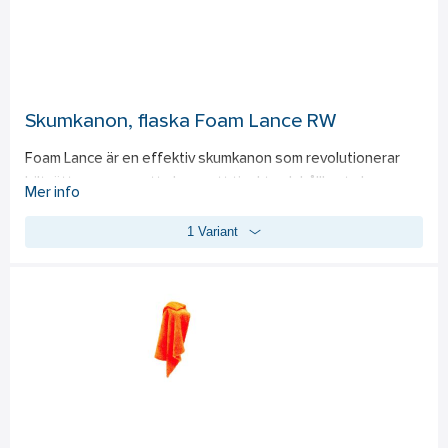
Skumkanon, flaska Foam Lance RW
Foam Lance är en effektiv skumkanon som revolutionerar 
biltvätten genom att skapa ett tjockt och hållbart skum. 
Mer info
Tack vare den innovativa designen ligger skummet kvar 
1 Variant
längre på ytan, vilket möjliggör en grundlig rengöring utan 
att skada lackskydd eller vax. Med det medföljande 
flödesmunstycket på 1,2 mm passar denna foam lancen 99% 
av alla hemmatvättar. Perfekt för både skummande schampo 
och alkalisk avfettning, ger Foam Lance flexibiliteten att 
använda olika blandningar för optimala resultat.  
Obs! Måste kompletteras med en adapter för att vara 
kompatibel med högtryckstvätt.