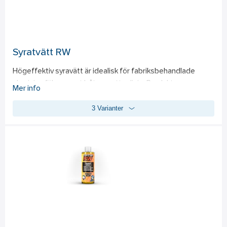
- Anpassad för flera ytor och smutsighetsgrader 
- Snabb och märkbar verkan genom färgskiftning
Syratvätt RW
Högeffektiv syravätt är idealisk för fabriksbehandlade 
aluminiumfälgar samt båtars vattenlinje. Produktens 
Mer info
kraftfulla formula, baserad på fosforsyra och oxalsyra 
3 Varianter
bekämpar smuts, rost, kalk, oxider och svåra beläggningar 
effektivt. Med ett lågt pH-värde och en speciell förtjockare 
ligger den kvar på ytorna för en förlängd verkningstid, vilket 
säkerställer djup rengöring. 
- Effektiv mot tuffa beläggningar som rost och kalk 
- Långverkande formula som sitter kvar på ytan 
- Anpassad för både fälgar och båtens skrov för allsidig 
användning