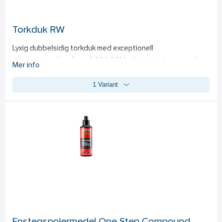
Torkduk RW
Lyxig dubbelsidig torkduk med exceptionell 
uppsugningsförmåga på 500 GSM, vilket gör den ypperlig 
Mer info
för att effektivt torka putsprodukter som bilvax, lackskydd 
1 Variant
och polermedel. Med en kantfri design minimeras risken för 
repor på lacken, vilket ger trygghet vid användning. Måtten 
40x40 cm och en tjocklek över 10 mm gör duken smidig att 
hantera och effektfull i sitt arbete. Tillverkad av 70% 
polyester och 30% polyamid av högsta kvalitet, säkerställer 
duken lång hållbarhet och kvalitet.