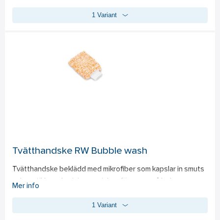
även de svåråtkomliga områdena. Den hållbara och hårda 
1 Variant
borsten har en kulformad spets, vilket gör det enkelt att 
rengöra utan att skada ytan. Materialvalet gör att den tål 
olika typer av avfettning och behåller sin funktion över tid. 
Rekommenderas att användas tillsammans med 
flygrostborttagare för bäst resultat.
Tvätthandske RW Bubble wash
Tvätthandske beklädd med mikrofiber som kapslar in smuts 
och partiklar och minimerar risken för repor på lacken. 
Mer info
Handsken har ett säkert grepp och ett tunt 
1 Variant
skumgummilager där mikrofiberlagret håller en hel del vätska 
som bidrar till ett bra glid och schamponering av lacken. 