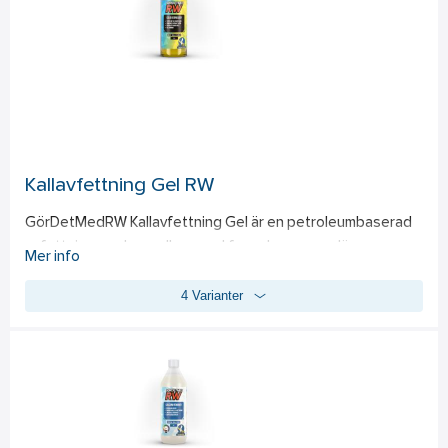
Kallavfettning Gel RW
GörDetMedRW Kallavfettning Gel är en petroleumbaserad 
avfettning med ny gelbaserad formula som ger längre 
Mer info
verkningstid och bättre fäste på ytan. Gelen gör att 
4 Varianter
produkten stannar kvar utan att torka in, vilket ger en 
effektivare upplösning av smuts och en mer användarvänlig 
applicering, även på vertikala ytor. Produkten är utvecklad 
för att lösa hårt sittande föroreningar såsom vägsalt, tjära, 
asfalt, olja, fett och annan oljebaserad smuts. Den fungerar 
som ett idealiskt komplement till alkalisk avfettning vid 
förtvätt eller punktbehandling av särskilt nedsmutsade ytor. 