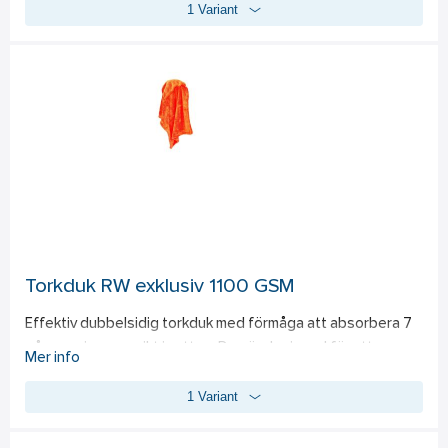
1 Variant
vätska blandas varje gång. Observera att flaskan inte 
lämpar sig för förvaring av alkalisk avfettning, då det höga 
pH-värdet kan göra att flaskan spricker. 
Spraymunstycke köps separat.
Torkduk RW exklusiv 1100 GSM
Effektiv dubbelsidig torkduk med förmåga att absorbera 7 
gånger sin egen vikt i vatten. Den är designad för att 
Mer info
användas inom en rad olika områden, såsom bilar, badrum 
1 Variant
och i hemmet. Torkduken lämnar alltid en torr yta utan ränder 
eller kvarstående vattenmärken, vilket gör den skonsam 
mot lack och andra ytor. Tillverkad av 80 % polyester och 20 