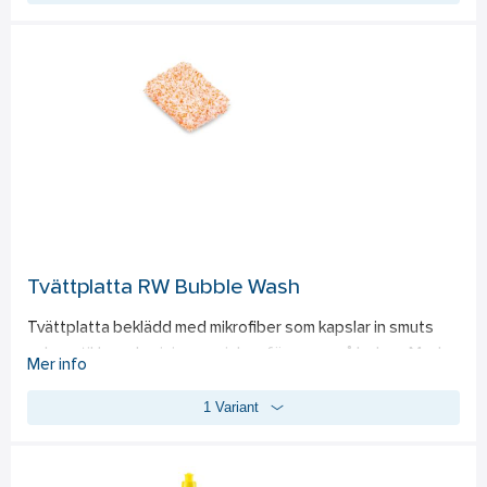
sidan, med borstliknande textilfibrer, tar effektivt bort 
ingrodd smuts från plast, skinn och strukturerade ytor. 
Använd tillsammans med multirengöring i bilen, så som ratt, 
skinnsäte, dörrsidor, plastpaneler. För extra effektiv 
kalkborttagning rekommenderas att kombinera med 
kalkborttagare.
Tvättplatta RW Bubble Wash
Tvättplatta beklädd med mikrofiber som kapslar in smuts 
och partiklar och minimerar risken för repor på lacken. Med 
Mer info
en storlek som överträffar vanliga tvättsvampar och en 
1 Variant
skumgummikärna som effektivt suger upp bilschampo, ger 
tvättplattan ett utmärkt glid för en skonsam och effektiv 
rengöring av bilens lack.