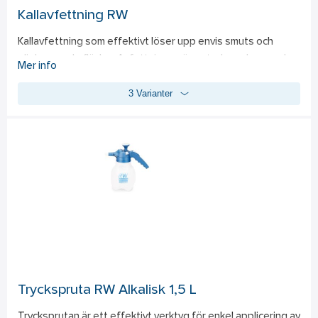
Kallavfettning RW
Kallavfettning som effektivt löser upp envis smuts och 
oljebaserade fläckar. Avfettningen är petroleum-baserad 
Mer info
och är ett perfekt komplement till den alkaliska avfettningen 
3 Varianter
från Gör Det Med RW. Produkten tar effektivt bort vägsalt, 
tjära, asfalt och olja vilket gör den idealisk för fordonsvård 
och underhåll av arbetsmaskiner. Denna kallavfettning kan 
inte spädas ut med vatten. För bästa resultat - applicera 
avfettningen på en torr yta, låt verka i 5-10 minuter och skölj 
sedan noggrant med högtryckstvätt. Sprutmunstycke ingår 
ej. 
- Långvarig effekt på oljebaserade fläckar  
- Enkel applicering och hög användarvänlighet 
- Mycket effektiv även på tuffa smutsfläckar som asfalt och 
tjära
Tryckspruta RW Alkalisk 1,5 L
Trycksprutan är ett effektivt verktyg för enkel applicering av 