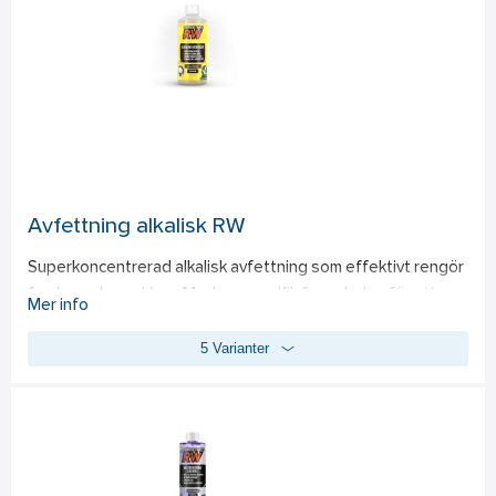
Schampot rekommenderas att spädas med vatten för bästa 
resultat.  
- Skapar en hydrofobisk yta för maximal vattenavrinning. 
- Ger en djup och hållbar glans. 
- Enkel att dosera för olika användningsområden.
Avfettning alkalisk RW
Superkoncentrerad alkalisk avfettning som effektivt rengör 
fordon och maskiner. Med en specifik formulering för att 
Mer info
avlägsna envis smuts som flugor, insekter och pollen, är 
5 Varianter
denna avfettning idealisk för både professionellt och privat 
bruk. En enkel blandning kan anpassas efter smutsens 
svårighetsgrad. Denna avfettning ska inte användas på 
obehandlad eller omålad aluminium. Observera att 
produkten kräver förvaring i HDPE-plastbehållaren för 
maximal säkerhet. Ska ej förvaras i PET-flaska då flaskan kan 