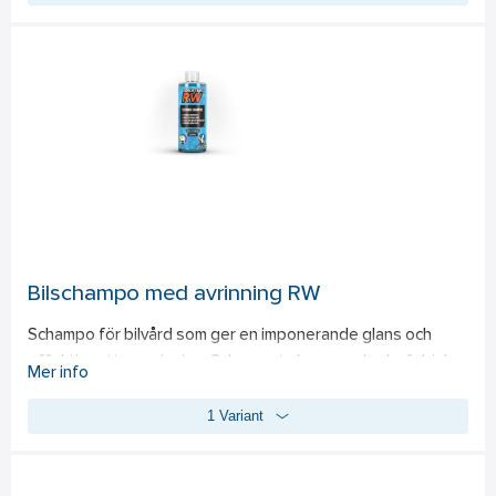
Bilschampo med avrinning RW
Schampo för bilvård som ger en imponerande glans och 
effektiv vattenavrinning. Schampot skapar en hydrofobisk 
Mer info
yta som får vattnet att pärla sig fint på lacken. Tack vare 
1 Variant
keramiska egenskaper ger schampot en djup glans och 
hållbar effekt som håller efter flera tvättar. Idealisk för 
användning i tvätthink eller med Foam Lance. En optimal 
dosering ger en kraftfull rengöring utan att skada lacken. 