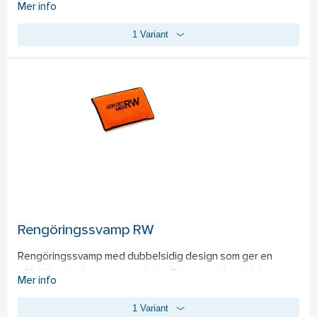
designad för att vara skonsam mot känsliga tygytor, vilket 
Mer info
gör den idealisk för tygsäten och cabriolet-tak. Den 
1 Variant
ergonomiska handtaget ger ett bekvämt grepp och 
möjligheten att justera trycket gör det enkelt att anpassa 
borstens kraft beroende på ytan. Borsten kan med fördel 
användas tillsammans med Alkalisk Avfettning eller 
Multirengöring för optimalt resultat. Kan användas vid både 
invändig och utvändig rengöring.
Rengöringssvamp RW
Rengöringssvamp med dubbelsidig design som ger en 
effektiv och skonsam rengöring. Den ena sidan i mjuk 
Mer info
mikrofiber är idealisk för känsliga ytor, vilket gör den perfekt 
1 Variant
för exempelvis bilens interiörer och elektronik. Den andra 