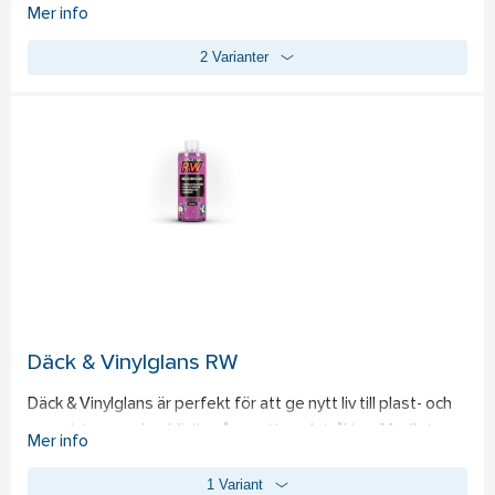
designat för professionell rengöring av fordon. Produktens 
Mer info
unika formula ger ett tjockt, långvarigt skum som enkelt 
2 Varianter
appliceras med Foam Lance. Med ett högre pH-värde än 
standard bilschampon, avlägsnar det effektivt trafikfilm, 
pollen och vägsalt utan att skada lackskydd eller vax. 
Perfekt för allt från snabbtvätt av bilen till grundlig 
rengöring av husvagnar och båtar. Produkten kan blandas 
med alkalisk avfettning för extra effekt mot insekter under 
sommaren. 
- Ger ett tjockt och långvarigt skum. 
- Skonsam mot lackskydd och vax. 
- Mångsidig användning för olika fordonstyper.
Däck & Vinylglans RW
Däck & Vinylglans är perfekt för att ge nytt liv till plast- och 
gummiytor som har blivit gråa, matta och tråkiga. Medlet ger 
Mer info
ytorna en mörkare, fetare och mer skinande finish. Det 
1 Variant
passar utmärkt för användning på däcksidor, gummimattor, 