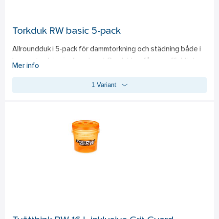
Torkduk RW basic 5-pack
Allroundduk i 5-pack för dammtorkning och städning både i 
hemmet och invändig rekond. Produkten fångar effektivt 
Mer info
upp damm och smuts genom sina fina, specialdesignade 
1 Variant
fibrer. Sammansättningen av 70% polyester och 30% 
polyamid säkerställer att dammet binds effektivt, samtidigt 
som duken är hållbar nog att klara flera tvättar. Utan behov 
av rengöringsmedel ger den en miljövänlig städupplevelse. 
För bästa resultat rekommenderas användning tillsammans 
med Multirengöring. Storlek: 30x40 cm.