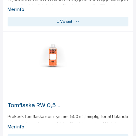
kemikalier, idealisk för hushåll och industriella tillämpningar. 
Mer info
Med en kapacitet på 1,5 liter ger den en jämn och effektiv 
1 Variant
spridning av kemikalier med högt pH-värde, såsom alkalisk 
avfettning och multirengöring. Trycksprutan har ett 
ergonomiskt handtag för bekväm användning samt en lätt 
och hållbar konstruktion för långvarig hållbarhet. Observera 
att trycksprutan ej ska användas tillsammans med produkter 
så som flygrostborttagare, kallavfettning och syratvätt.
Tomflaska RW 0,5 L
Praktisk tomflaska som rymmer 500 ml, lämplig för att blanda 
ut utspädningsbara produkter. Den inbyggda måttskalan 
Mer info
ger noggrann dosering, vilket säkerställer att rätt mängd 