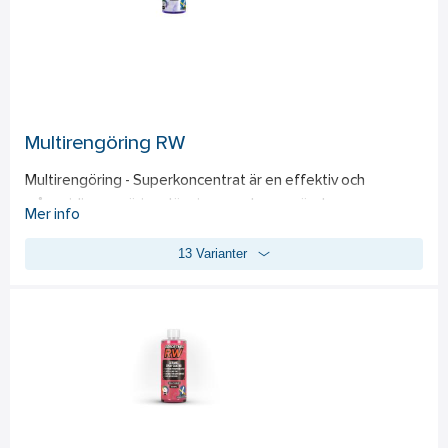
spricka. Sprutmunstycke ingår ej. 
- Ekonomisk: Superkoncentrerad för att spara pengar och 
minska avfall. 
- Anpassningsbar: Flexibel spädning för att möta specifika 
rengöringsbehov. 
Multirengöring RW
- Effektiv: Tar bort tuff smuts snabbt och enkelt.
Multirengöring - Superkoncentrat är en effektiv och 
mångsidig rengöringslösning som kan användas 
Mer info
koncentrerat eller utspätt. Med en maximal utspädning på 
13 Varianter
10% rengöring med 90% vatten och en rekommenderad 
spädning av 20-30%, passar produkten för rengöring av alla 
typer av ytor, inklusive bilens interiör och motorutrymmen. 
Skonsam mot material som tyg, plast och läder, lämnar den 
inga rester efter användning. Denna rengöring är perfekt 
för cab-rengöring, vinyltak, mopeder och motorcyklar. 
Sprutmunstycke ingår ej. 
- Mångsidig rengöring för alla typer av ytor  