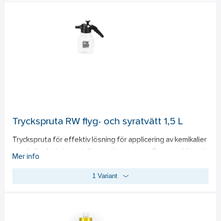
Tryckspruta RW flyg- och syratvätt 1,5 L
Tryckspruta för effektiv lösning för applicering av kemikalier 
som kallavfettning och flygrostborttagare. Designad för att 
Mer info
säkerställa en jämn fördelning av medel, oavsett om det 
1 Variant
handlar om bilar, maskiner eller industriella ytor. Trycksprutan 
har en kapacitet på 1,5 liter och är lätt att använda och 
transportera. Observera att den inte är kompatibel med 
produkter med högt pH-värde så som alkalisk avfettning.