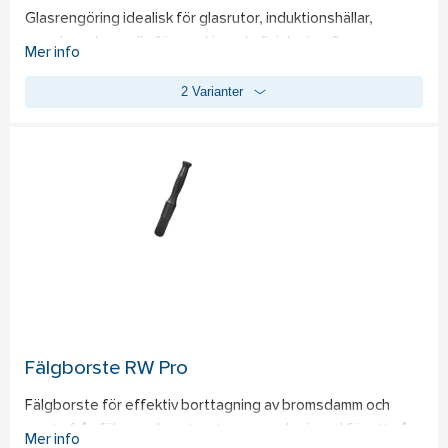
Glasrengöring idealisk för glasrutor, induktionshällar, 
speglar och porslin för en skinande finish utan flammor. 
Mer info
Produkten kan spädas ut med vatten för att anpassas efter 
2 Varianter
olika nivåer av smuts, vilket gör den mångsidig. För bästa 
resultat är det rekommenderat att använda en glasduk i 
kombination med rengöringen. Sprutmunstycke ingår ej. 
- Skapar en oöverträffad glans utan flammor. 
- Anpassningsbar koncentration för olika rengöringsbehov. 
- Effektiv på flera ytor för ökad användbarhet.
Fälgborste RW Pro
Fälgborste för effektiv borttagning av bromsdamm och 
smuts från fälgar och motorutrymmen, designad för att nå 
Mer info