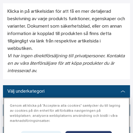
Klicka in på artikelsidan för att få en mer detaljerad
beskrivning av varje produkts funktioner, egenskaper och
varianter. Dokument som säkerhetsblad, eller om annan
information är kopplad till produkten så finns detta
tillgängligt via länk från respektive artikelsida i
webbutiken.
Vi har ingen direktförsäljning till privatpersoner. Kontakta
en av våra återförsäljare för att köpa produkter du är
intresserad av.
Välj underkategori
Genom att klicka på "Acceptera alla cookies" samtycker du till lagring
Gelia Verktyg, maskiner & hantering
Gelia Förnödenheter & Förbrukning
av cookies på din enhet för att förbättra navigeringen på
webbplatsen, analysera webbplatsens användning och bistå i våra
marknadsföringsinsatser.
Välj filter