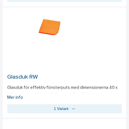
gummilister, plastlister och mer. Ett populärt 
användningsområde är på gummimattorna, där det inte bara 
förbättrar utseendet utan också ger en fräsch doft i bilen.
Glasduk RW
Glasduk för effektiv fönsterputs med dimensionerna 40 x 
40 cm, designad i en livfull orange färg. Duken torkar 
Mer info
glasytor utan att lämna några torkstreck eller ränder, vilket 
1 Variant
resulterar i glasklara resultat. Perfekt för fönster, sidorutor, 
vindrutor, ugnsluckor och speglar. Torkningen blir en enkel 
och snabb process, och duken är lätt att ta hand om – kan 