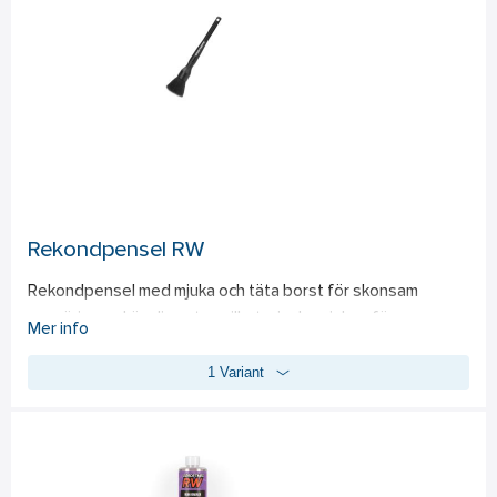
% polyamid med en GSM på 1100.
Rekondpensel RW
Rekondpensel med mjuka och täta borst för skonsam 
rengöring av känsliga ytor, vilket minskar risken för repor. 
Mer info
Med en bredd på 6 cm möjliggör den noggrann rengöring i 
1 Variant
svåråtkomliga områden, perfekt för insidan av bilen såsom 
instrumentpanelen och fläktgaller. Lämplig även vid 
rengöring av fälgar och motorutrymmen, där skonsam 
hantering är avgörande. Penseln har ett ergonomiskt 
handtag för bekväm användning och ett hållbart 