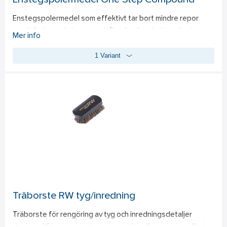
Enstegspolermedel One Step Compound
Enstegspolermedel som effektivt tar bort mindre repor 
samtidigt som det ger en strålande glans i ett enda steg. 
Mer info
Speciellt utformat för användning på mörka lacker, eliminerar 
1 Variant
det hologram och virvlar enkelt, vilket gör det idealiskt för 
bilentusiaster som söker en snabb och enkel metod för att 
förbättra sin lackfinish. Polermedlet har en svag doft av 
hallon och är enkel att applicera. Använd med en skumtrissa 
för bästa resultat - applicera, polera tills medlet är 
genomskinligt och torka av överflödigt polermedel.
Träborste RW tyg/inredning
Träborste för rengöring av tyg och inredningsdetaljer 