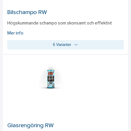
Bilschampo RW
Högskummande schampo som skonsamt och effektivt 
rengör fordonets ytor utan att skada lacken. Med en 
Mer info
koncentrerad formula genererar det ett rikt och fylligt skum, 
6 Varianter
perfekt för användning i tvätthink men även med Foam 
Lance för en snabb och praktisk applicering. Produkten 
räcker till många tvättar och för en optimal avfettning kan en 
alkalisk avfettning tillsättas. 
- Högskummande formulering för bättre rengöringseffekt 
- Skonsam mot lacken och bevarar lackskydd 
- Flexibel användning för både hink och Foam Lance
Glasrengöring RW