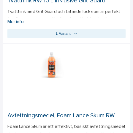
Tvätthink RW 16 L inklusive Grit Guard
Tvätthink med Grit Guard och tätande lock som är perfekt 
för dig som söker en effektiv och praktisk lösning för 
Mer info
biltvätt. Med en kapacitet på 16 liter möjliggörs en 
1 Variant
omfattande rengöring av hela bilen utan att behöva fylla på. 
Den inbyggda grit guard-funktionen säkerställer att skräp 
och smuts hålls på botten, vilket skyddar lacken från repor. 
Det tätande locket gör transport och förvaring av 
bilvårdsprodukter enkel och säker. Den transparenta 
orangea designen ger möjlighet att snabbt kontrollera 
vattennivån.
Avfettningsmedel, Foam Lance Skum RW
Foam Lance Skum är ett effektivt, basiskt avfettningsmedel 