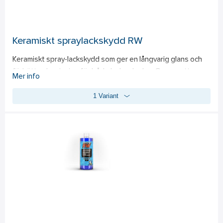
- Skonsam mot material utan att lämna rester 
- Flexibel användning - både koncentrerad eller utspädd
Keramiskt spraylackskydd RW
Keramiskt spray-lackskydd som ger en långvarig glans och 
förbättrad avrinning för både lack och glas. Genom att 
Mer info
applicera på fuktig yta efter tvätt skapas en 
1 Variant
smutsavvisande och slät yta som underlättar framtida 
rengöring. Produkten behöver inte spädas med vatten för 
att behålla sina egenskaper, vilket säkerställer maximalt 
skydd. Det är viktigt att undvika direkt solljus och varm lack 
under appliceringen för att undvika oönskade resultat. 
Sprutmunstycke ingår ej. 
- Långvarig glans och skydd för lack och glas. 
- Enkel applicering genom spraymenyn. 
- Effektiv avrinning minskar tiden som behövs för tvätt.