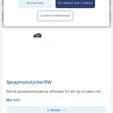
Avvisa alla
Acceptera alla cookies
Cookie-inställningar
Sortera
Spraymunstycke RW
Detta spraymunstycke är utformat för att ge en jämn och 
kontrollerad spridning av vätska. Det är lätt att montera på 
Mer info
flaskor. Passar Gör Det Med RW´s flaskor.
1 Variant