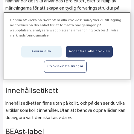
hamnar där det ska användas i projektet, eller ta hjälp av
märkningarna för att skapa en tydlig förvaringsstruktur på
byggarbetsplatsen.
Genom att klicka på "Acceptera alla cookies" samtycker du till lagring
av cookies på din enhet för att förbättra navigeringen på
Plocketikett
webbplatsen, analysera webbplatsens användning och bistå i våra
marknadsföringsinsatser.
Plocketiketten sätts på varje artikel och finns i två varianter.
Avvisa alla
Acceptera alla cookies
Plocketikett med EAN.
Plocketikett med kundartikelnummer. Ditt egna
Cookie-inställningar
artikelnummer används som artikelnummer när vi har det
kopplat i vårt system.
Innehållsetikett
Innehållsetiketten finns utan på kollit, och på den ser du vilka
artiklar som kollit innehåller. Utan att behöva öppna lådan kan
du avgöra vart den ska tas vidare.
BEAst-label