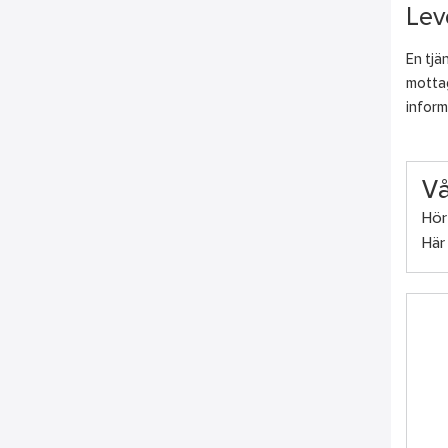
Lev
En tjä
mottag
inform
Vå
Hör 
Här