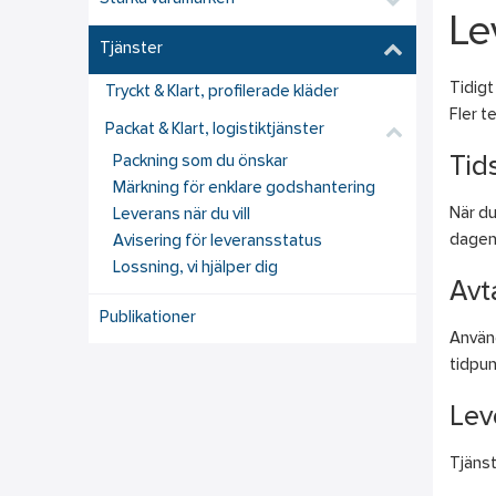
Le
Tjänster
Tidigt
Tryckt & Klart, profilerade kläder
Fler t
Packat & Klart, logistiktjänster
Packning som du önskar
Tid
Märkning för enklare godshantering
När du
Leverans när du vill
dagen 
Avisering för leveransstatus
Lossning, vi hjälper dig
Avt
Publikationer
Använd
tidpun
Lev
Tjänst