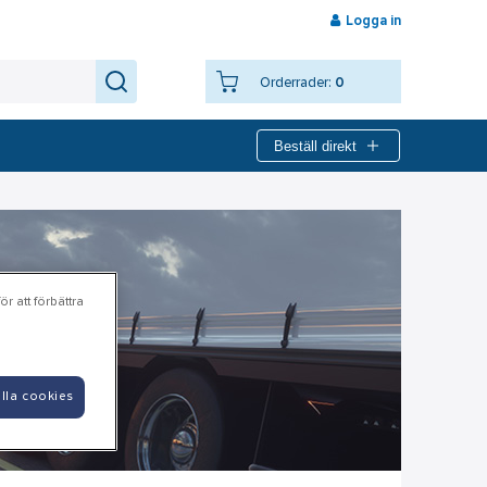
Logga in
Orderrader:
0
Beställ direkt
r att förbättra
lla cookies