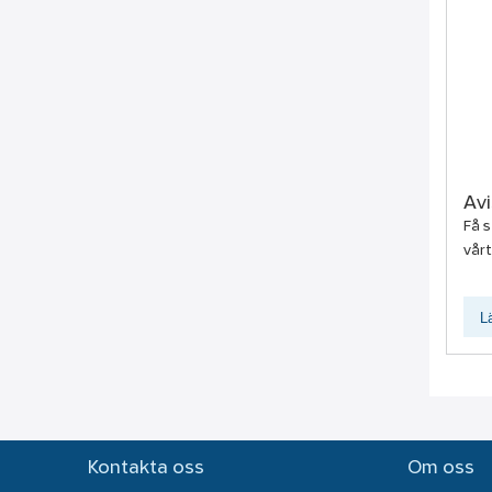
Avi
Få s
vårt 
L
Kontakta oss
Om oss