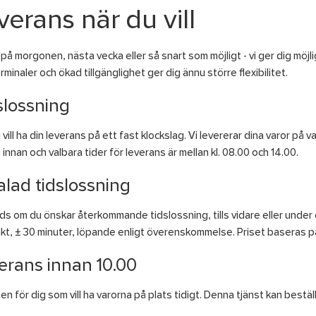
verans när du vill
 på morgonen, nästa vecka eller så snart som möjligt - vi ger dig möjlig
erminaler och ökad tillgänglighet ger dig ännu större flexibilitet.
slossning
 vill ha din leverans på ett fast klockslag. Vi levererar dina varor på 
innan och valbara tider för leverans är mellan kl. 08.00 och 14.00.
alad tidslossning
s om du önskar återkommande tidslossning, tills vidare eller under ett
kt, ± 30 minuter, löpande enligt överenskommelse. Priset baseras 
erans innan 10.00
en för dig som vill ha varorna på plats tidigt. Denna tjänst kan bestäl