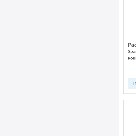
Pa
Spar
koll
L