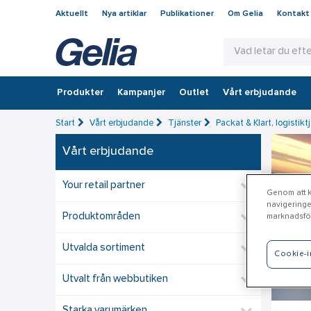
Aktuellt
Nya artiklar
Publikationer
Om Gelia
Kontakt
Produkter
Kampanjer
Outlet
Vårt erbjudande
Start
Vårt erbjudande
Tjänster
Packat & Klart, logistikt
Vårt erbjudande
Your retail partner
Genom att kl
navigeringe
Produktområden
marknadsför
Utvalda sortiment
Cookie-i
Utvalt från webbutiken
Starka varumärken