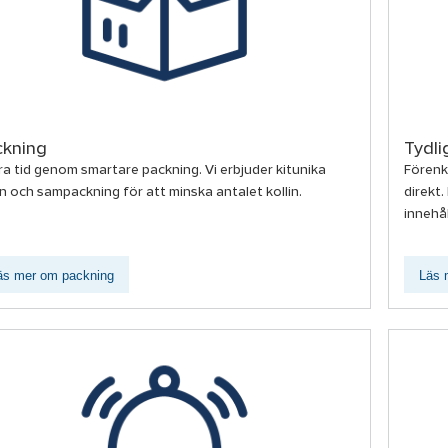
ckning
Tydli
a tid genom smartare packning. Vi erbjuder kitunika
Förenk
in och sampackning för att minska antalet kollin.
direkt
innehål
äs mer om packning
Läs 