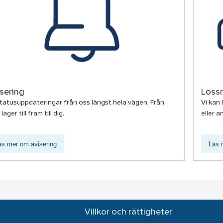
sering
Loss
tatusuppdateringar från oss längst hela vägen. Från
Vi kan 
lager till fram till dig.
eller a
äs mer om avisering
Läs 
Villkor och rättigheter