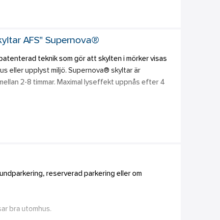
kyltar AFS" Supernova®
atenterad teknik som gör att skylten i mörker visas 
s eller upplyst miljö. Supernova® skyltar är 
å mellan 2-8 timmar. Maximal lyseffekt uppnås efter 4 
  
s som en kompletterande markering. 
venska föreskriften AFS 2008:13. Skyltar med 
en om det sedan tidigare finns skyltar med 
ndarden ISO 7010:2012. Dock finns en 
gramspråk i en byggnad.
 kundparkering, reserverad parkering eller om 
sar bra utomhus. 