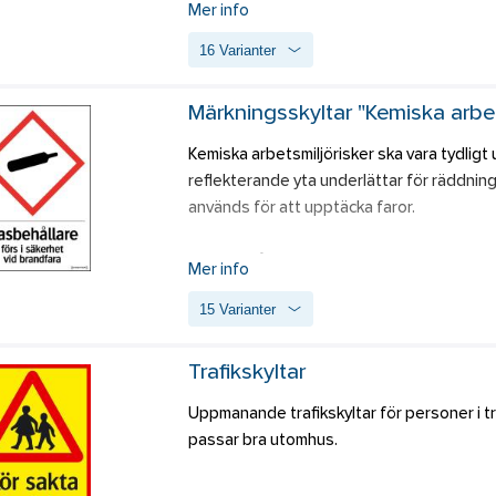
Mer info
Skylt i hårdplast, av PVC-fritt material. L
16 Varianter
med exempelvis dubbelhäftande tape eller 
Märkningsskyltar "Kemiska arbet
Kemiska arbetsmiljörisker ska vara tydligt 
reflekterande yta underlättar för räddning
används för att upptäcka faror.  
Skyltar i hårdplast, av PVC-fritt material 
Mer info
flesta ytor med exempelvis dubbelhäftande 
15 Varianter
Dekal är en självhäftande folie för montage
Trafikskyltar
Magnet monteras på släta ytor av stålplåt,
Uppmanande trafikskyltar för personer i traf
passar bra utomhus.
Skyltar i aluminium passar både inom- och 