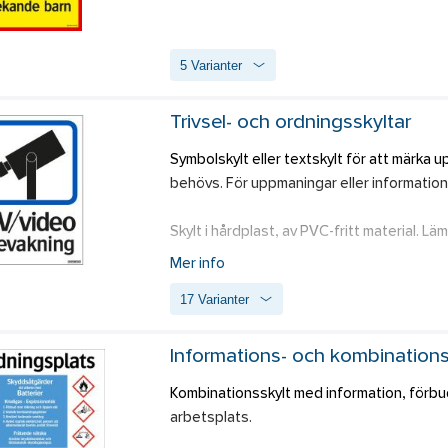
5 Varianter
Trivsel- och ordningsskyltar
Symbolskylt eller textskylt för att märka u
behövs. För uppmaningar eller information o
Skylt i hårdplast, av PVC-fritt material. L
med exempelvis dubbelhäftande tape eller s
Mer info
17 Varianter
Dekalen är en självhäftande folie för mont
Informations- och kombinations
Kombinationsskylt med information, förbud,
arbetsplats.  