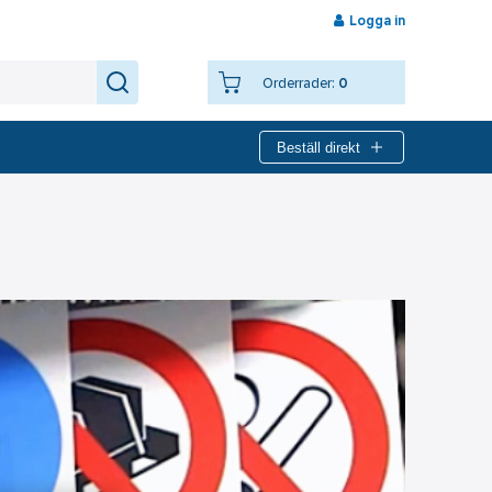
Logga in
Orderrader:
0
Beställ direkt