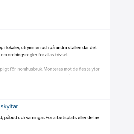
pp i lokaler, utrymmen och på andra ställen där det 
m ordningsregler för allas trivsel.  
ämpligt för inomhusbruk. Monteras mot de flesta ytor 
ätts upp med ett skyltfäste (ingår ej).  
age på släta ytor.
skyltar
 påbud och varningar. För arbetsplats eller del av 