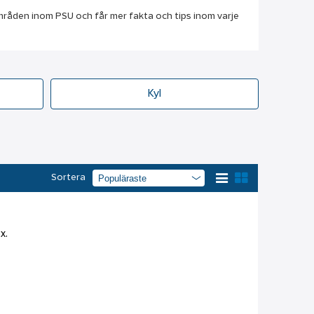
a områden inom PSU och får mer fakta och tips inom varje
Kyl
Sortera
x.