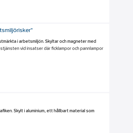
ämpligt för inomhusbruk. Monteras mot de flesta ytor 
sätts upp med ett skyltfäste (ingår ej).
smiljörisker"
utmärkta i arbetsmiljön. Skyltar och magneter med 
stjänsten vid insatser där ficklampor och pannlampor 
är lämpliga för inomhusbruk och kan monteras mot de 
tape eller med ett skyltfäste (ingår ej). 
 på släta ytor.  
 exempelvis på bilen.  
iken. Skylt i aluminium, ett hållbart material som 
utomhus. 