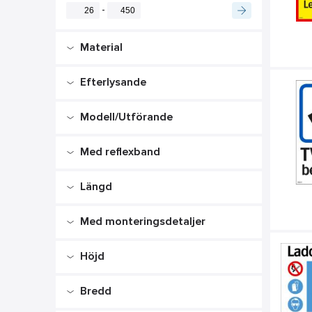
-
Material
Aluminium
Efterlysande
Plast
Ja
Modell/Utförande
Nej
Folie
Med reflexband
Ja
Längd
Med monteringsdetaljer
-
Ja
Höjd
Bredd
-
mm