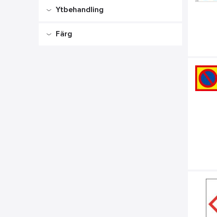
Ytbehandling
-
Supernova+®
Färg
Mattborstad
Orange
GlowLite™
Svart
GlowLite™ Nova
Vit