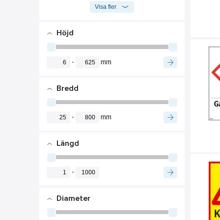
Visa fler
Höjd
-
mm
Bredd
-
mm
Längd
-
Diameter