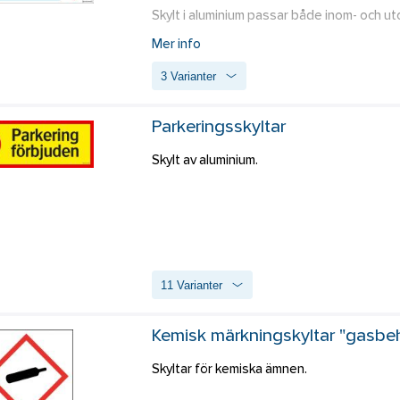
Skylt i aluminium passar både inom- och ut
Mer info
Skylt i hårdplast, av PVC-fritt material. L
3 Varianter
med exempelvis dubbelhäftande tape eller 
Parkeringsskyltar
Skylt av aluminium. 
11 Varianter
Kemisk märkningskyltar "gasbeh
Skyltar för kemiska ämnen.