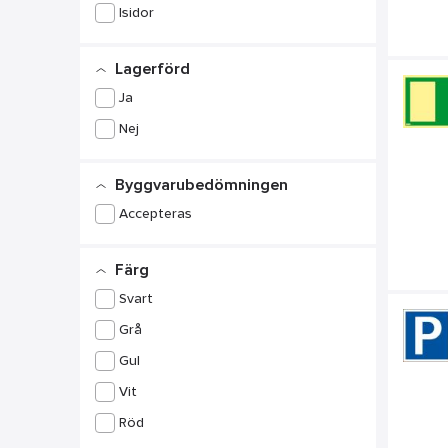
Isidor
Lagerförd
Ja
Nej
Byggvarubedömningen
Accepteras
Färg
Svart
Grå
Gul
Vit
Röd