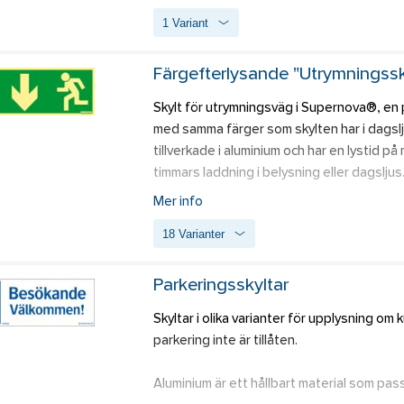
1 Variant
Färgefterlysande "Utrymningss
Skylt för utrymningsväg i Supernova®, en p
med samma färger som skylten har i dagslju
tillverkade i aluminium och har en lystid p
timmars laddning i belysning eller dagsljus.
Midjeskylt är avsedd för dörr och använd
Mer info
18 Varianter
Skylten följer piktogramspråk enligt den s
piktogramspråk enligt AFS kan användas äv
piktogramspråk enligt den europeiska sta
Parkeringsskyltar
rekommendation att hålla enhetligt pikto
Skyltar i olika varianter för upplysning om
parkering inte är tillåten.  
Aluminium är ett hållbart material som pas