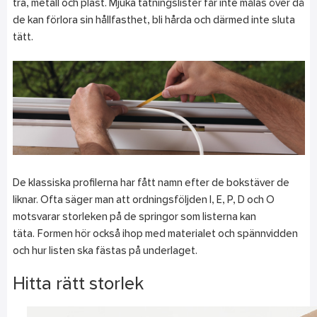
trä, metall och plast. Mjuka tätningslister får inte målas över då
de kan förlora sin hållfasthet, bli hårda och därmed inte sluta
tätt.
De klassiska profilerna har fått namn efter de bokstäver de
liknar. Ofta säger man att ordningsföljden I, E, P, D och O
motsvarar storleken på de springor som listerna kan
täta. Formen hör också ihop med materialet och spännvidden
och hur listen ska fästas på underlaget.
Hitta rätt storlek