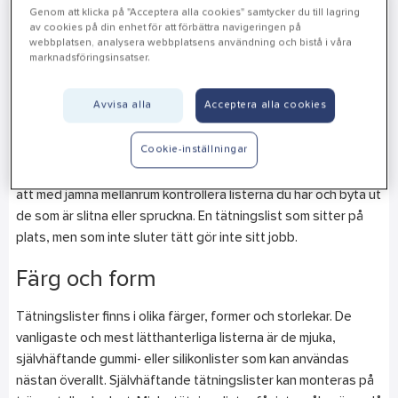
också mot drag, damm, smuts och pollen samtidigt som buller
Genom att klicka på "Acceptera alla cookies" samtycker du till lagring
och ljud dämpas. Du får en bättre inomhusmiljö och genom att
av cookies på din enhet för att förbättra navigeringen på
webbplatsen, analysera webbplatsens användning och bistå i våra
förhindra att värmeläckage sparar du på din energiförbrukning.
marknadsföringsinsatser.
Även om tätningslister har lång livslängd är den inte oändlig.
Avvisa alla
Acceptera alla cookies
De påverkas av av friktionen när fönstret eller dörren öppnas
och stängs, av solens UV-strålar, av trycket mellan
Cookie-inställningar
fönsterbåge och karm. Med åren förlorar tätningslisterna till
slut sin smidighet och håller inte längre tätt. Det är därför bra
att med jämna mellanrum kontrollera listerna du har och byta ut
de som är slitna eller spruckna. En tätningslist som sitter på
plats, men som inte sluter tätt gör inte sitt jobb.
Färg och form
Tätningslister finns i olika färger, former och storlekar. De
vanligaste och mest lätthanterliga listerna är de mjuka,
självhäftande gummi- eller silikonlister som kan användas
nästan överallt. Självhäftande tätningslister kan monteras på