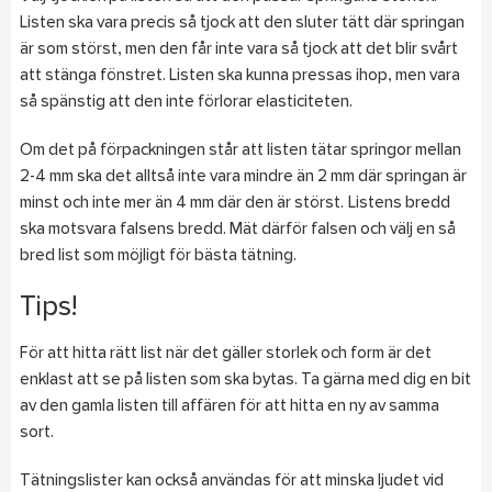
Listen ska vara precis så tjock att den sluter tätt där springan
är som störst, men den får inte vara så tjock att det blir svårt
att stänga fönstret. Listen ska kunna pressas ihop, men vara
så spänstig att den inte förlorar elasticiteten.
Om det på förpackningen står att listen tätar springor mellan
2-4 mm ska det alltså inte vara mindre än 2 mm där springan är
minst och inte mer än 4 mm där den är störst. Listens bredd
ska motsvara falsens bredd. Mät därför falsen och välj en så
bred list som möjligt för bästa tätning.
Tips!
För att hitta rätt list när det gäller storlek och form är det
enklast att se på listen som ska bytas. Ta gärna med dig en bit
av den gamla listen till affären för att hitta en ny av samma
sort.
Tätningslister kan också användas för att minska ljudet vid