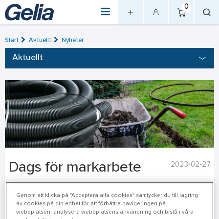
0
Start
Aktuellt
Nyheter
Aktuellt
Dags för markarbete
2023-02-27
När tjälen släpper i backen är det dags att dra i gång vårens
Genom att klicka på "Acceptera alla cookies" samtycker du till lagring
markarbeten. Oavsett om det är markarbete för husbygge,
av cookies på din enhet för att förbättra navigeringen på
webbplatsen, analysera webbplatsens användning och bistå i våra
källarrenovering, avlopp eller dränering har vi produkterna som