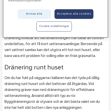
marknadsföringsinsatser.
din kund behöver.
Avvisa alla
Acceptera alla cookies
Dränering
Dränering kan vara ett stort projekt där du behöver hjälp, eller
Cookie-inställningar
ett hanterbart projekt som du klarar av på egen hand.
Dränering innebär att vattenavrinningen från delar av tomten
underlättas, för att få bort vattenansamlingar. Beroende på
vart vattnet samlas kan det utgöra ett hot mot huset, eller
bara vara ett problem för odling eller en frisk gräsmatta.
Dränering runt huset
Om du har fukt på väggarna i källaren kan det tyda på dålig
dränering runt huset och det behöver då åtgärdas. Vid
dränering gräver man ned dräneringsrör för effektivare
vattenavrinning. Använd alltid rätt typ av rör.
Byggdräneringsrör är styvare och är det bästa valet om du
inte har helt slät botten i den nya anläggningen.