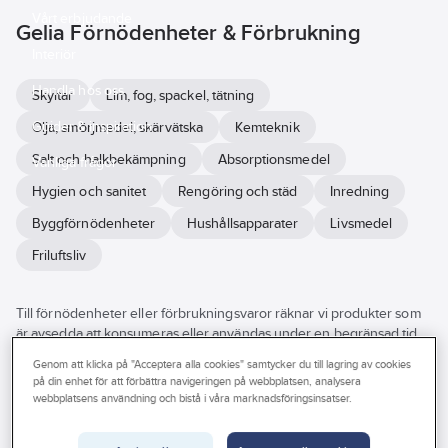
Vårt erbjudande
Gelia Förnödenheter & Förbrukning
Interiör
Handla hos oss
Skyltar
Lim, fog, spackel, tätning
Guider & inspiration
Olja, smörjmedel, skärvätska
Kemteknik
Salt och halkbekämpning
Absorptionsmedel
Vanliga frågor
Hygien och sanitet
Rengöring och städ
Inredning
Byggförnödenheter
Hushållsapparater
Livsmedel
Friluftsliv
Till förnödenheter eller förbrukningsvaror räknar vi produkter som
är avsedda att konsumeras eller användas under en begränsad tid.
Det kan vara dagligvaror och hygienartiklar som tvål, toalett- och
Genom att klicka på "Acceptera alla cookies" samtycker du till lagring av cookies
hushållspapper, men även presenningar, städprodukter och
på din enhet för att förbättra navigeringen på webbplatsen, analysera
kemprodukter som används i hemmet eller på arbetsplatsen.
webbplatsens användning och bistå i våra marknadsföringsinsatser.
Se
alla
Varumärke
Lagerförd
Produkter (521)