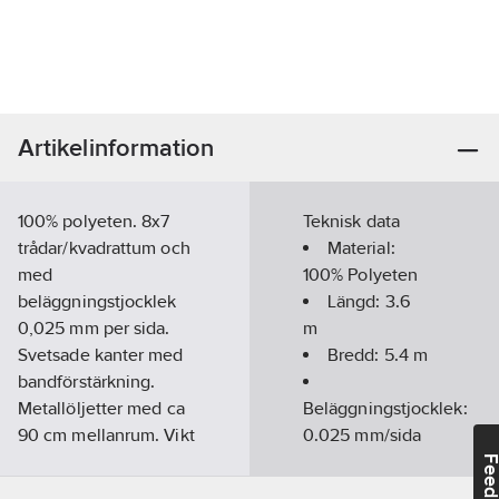
Artikelinformation
100% polyeten. 8x7
Teknisk data
trådar/kvadrattum och
Material:
med
100% Polyeten
beläggningstjocklek
Längd:
3.6
0,025 mm per sida.
m
Svetsade kanter med
Bredd:
5.4
m
bandförstärkning.
Metallöljetter med ca
Beläggningstjocklek:
90 cm mellanrum. Vikt
0.025 mm/sida
ca 80g/m.2
Vikt/m²:
80
Feedba
Storleksangivelserna
g