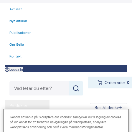
Aktuellt
Nya artiklar
Publikationer
Om Gelia
Kontakt
Logga in
Orderrader:
0
Produkter
Beställ direkt
Kampanjer
Genom att klicka på "Acceptera alla cookies" samtycker du till lagring av cookies
på din enhet för att förbättra navigeringen på webbplatsen, analysera
Gelia
Produkter
Gelia Förnödenheter & Förbrukning
Outlet
webbplatsens användning och bistå i våra marknadsföringsinsatser.
Byggförnödenheter
Presenning