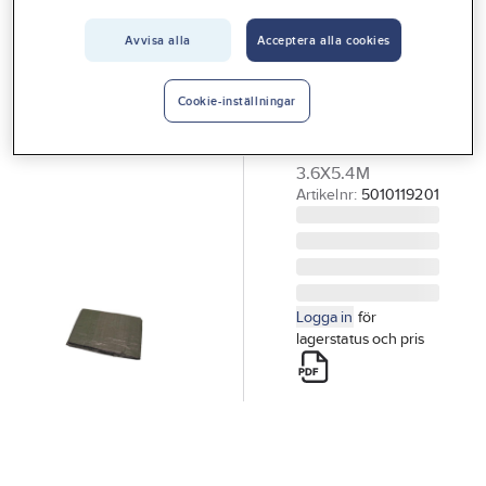
Vårt erbjudande
Avvisa alla
Acceptera alla cookies
Presenning
Interiör
80 g
Handla hos oss
Cookie-inställningar
PRESENNING PE
Guider & inspiration
80G GRÖN
3.6X5.4M
Vanliga frågor
Artikelnr:
5010119201
Logga in
för
lagerstatus och pris