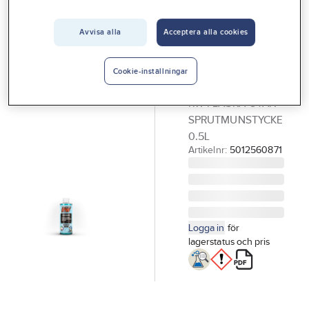
Vårt erbjudande
Avvisa alla
Acceptera alla cookies
GÖRDETMEDRW
Interiör
Glasrengöring
Handla hos oss
RW
Cookie-inställningar
GLASRENGÖRING
Guider & inspiration
RW FLASKA UTAN
Vanliga frågor
SPRUTMUNSTYCKE
0.5L
Artikelnr:
5012560871
Logga in
för
lagerstatus och pris