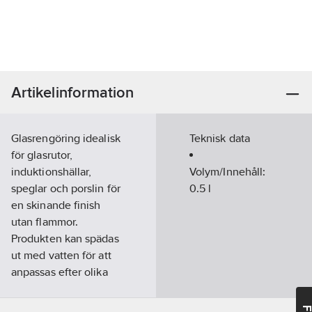
Artikelinformation
Glasrengöring idealisk
Teknisk data
för glasrutor,
induktionshällar,
Volym/Innehåll:
speglar och porslin för
0.5
l
en skinande finish
utan flammor.
Produkten kan spädas
ut med vatten för att
anpassas efter olika
nivåer av smuts, vilket
gör den mångsidig.