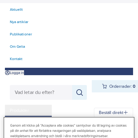
Aktuellt
Nya artiklar
Publikationer
Om Gelia
Kontakt
Logga in
Orderrader:
0
Produkter
Beställ direkt
Kampanjer
Genom att klicka på "Acceptera alla cookies" samtycker du till lagring av cookies
Gelia
Produkter
Gelia Förnödenheter & Förbrukning
på din enhet för att förbättra navigeringen på webbplatsen, analysera
Outlet
webbplatsens användning och bistå i våra marknadsföringsinsatser.
Rengöring och städ
Glasrengöring