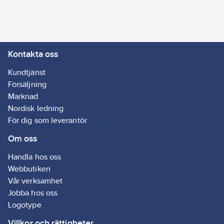
634240144752
artikelnr:
Ägarens
81256087
artikelnr:
Materialklass
GI59
Kontakta oss
Kundtjänst
Försäljning
Marknad
Nordisk ledning
För dig som leverantör
Om oss
Handla hos oss
Webbutiken
Vår verksamhet
Jobba hos oss
Logotype
Villkor och rättigheter