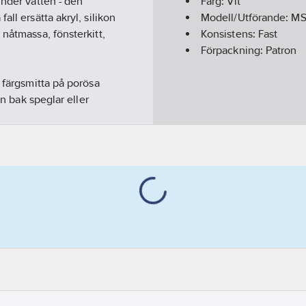
under vatten - den
Färg:
Vit
ll ersätta akryl, silikon
Modell/Utförande:
MS
 nåtmassa, fönsterkitt,
Konsistens:
Fast
Förpackning:
Patron
 färgsmitta på porösa
en bak speglar eller
r vibrations- och
ch bakterier. Den är
gsbeständig, är UV-stabil
tillstånd kan TEC7 slipas
utan att förlora