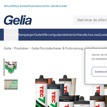
Aktuellt
Nya artiklar
Publikationer
Om Gelia
Kontakt
Produkter
Kampanjer
Outlet
Vårt erbjudande
Interiör
Handla hos oss
Guide
Gelia
Produkter
Gelia Förnödenheter & Förbrukning
Lim, fog, spack
Genom att kli
på webbplats
Cookie-in