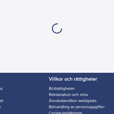
Villkor och rättigheter
ss
Bildrättigheter
Reklamation och retur
et
Användarvillkor webbplats
s
Behandling av personuppgifter
Cookie-inställningar