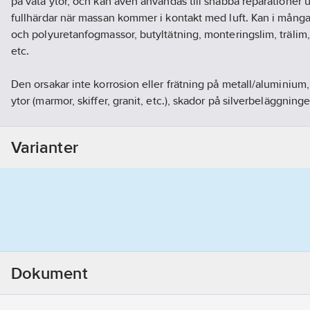
på våta ytor, och kan även användas till snabba reparationer 
fullhärdar när massan kommer i kontakt med luft. Kan i många fa
och polyuretanfogmassor, butyltätning, monteringslim, trälim,
etc.
Den orsakar inte korrosion eller frätning på metall/aluminium,
ytor (marmor, skiffer, granit, etc.), skador på silverbeläggning
smältning av polystyren. Förblir flexibel i hela sin livslängd, ä
ljuddämpande, samt har bra motstånd mot kemikalier, mögel o
Varianter
mycket lämplig till Radon-tätning, är mycket väder- och åldrin
och kan övermålas med de flesta typer färg och lack. I härdat 
och punktsvetsas igenom. Tål att frysa/tina upprepade gånger 
egenskaperna.
Har godkännande för användning i livsmedelsindustri.
Artikelnr:
5032666101
Ean artikelnr:
5414195532768
Ägarens artikelnr:
326661
Dokument
Materialklass
GI55