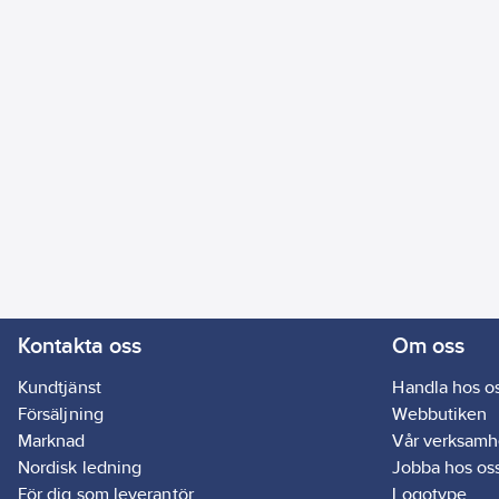
Kontakta oss
Om oss
Kundtjänst
Handla hos o
Försäljning
Webbutiken
Marknad
Vår verksamh
Nordisk ledning
Jobba hos os
För dig som leverantör
Logotype