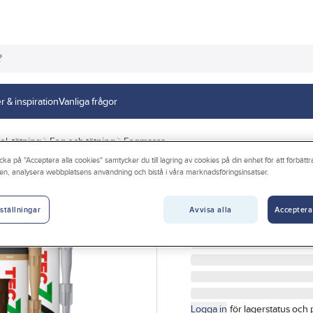
r & inspiration
Vanliga frågor
el, tätning
Fog och tätning
Fogmassa
cka på "Acceptera alla cookies" samtycker du till lagring av cookies på din enhet för att förbätt
en, analysera webbplatsens användning och bistå i våra marknadsföringsinsatser.
TEC7
Lim & fogmassa,
Avvisa alla
Acceptera
ställningar
LIM&FOGMASSA TEC7 VI
Artikelnr:
5032666101
Logga in
för lagerstatus och 